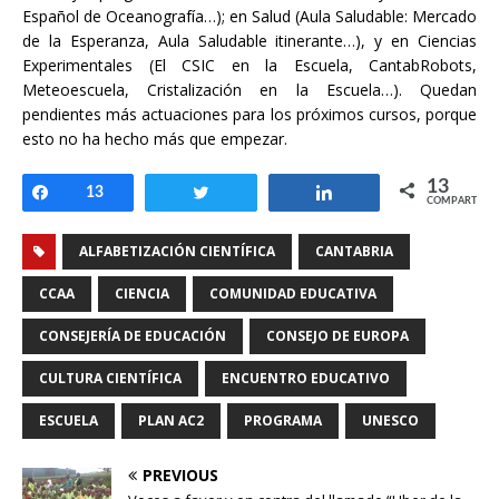
Español de Oceanografía…); en Salud (Aula Saludable: Mercado
de la Esperanza, Aula Saludable itinerante…), y en Ciencias
Experimentales (El CSIC en la Escuela, CantabRobots,
Meteoescuela, Cristalización en la Escuela…). Quedan
pendientes más actuaciones para los próximos cursos, porque
esto no ha hecho más que empezar.
13
Compartir
13
Twittear
Compartir
COMPARTIR
ALFABETIZACIÓN CIENTÍFICA
CANTABRIA
CCAA
CIENCIA
COMUNIDAD EDUCATIVA
CONSEJERÍA DE EDUCACIÓN
CONSEJO DE EUROPA
CULTURA CIENTÍFICA
ENCUENTRO EDUCATIVO
ESCUELA
PLAN AC2
PROGRAMA
UNESCO
PREVIOUS