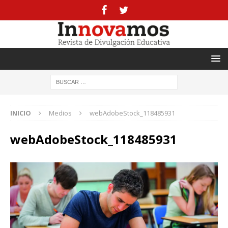
INICIO
Medios
webAdobeStock_118485931
webAdobeStock_118485931