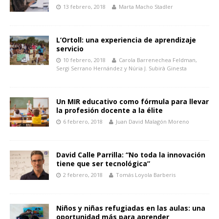
13 febrero, 2018
Marta Macho Stadler
L’Ortoll: una experiencia de aprendizaje
servicio
10 febrero, 2018
Carola Barrenechea Feldman,
Sergi Serrano Hernández y Núria J. Subirà Ginesta
Un MIR educativo como fórmula para llevar
la profesión docente a la élite
6 febrero, 2018
Juan David Malagón Moreno
David Calle Parrilla: “No toda la innovación
tiene que ser tecnológica”
2 febrero, 2018
Tomás Loyola Barberis
Niños y niñas refugiadas en las aulas: una
oportunidad más para aprender