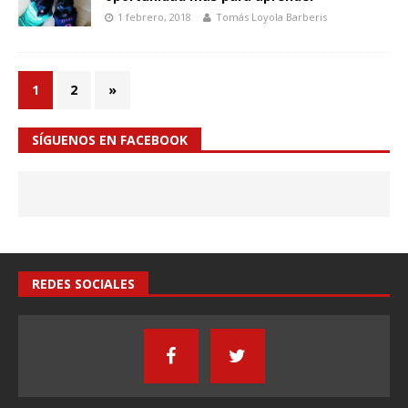
1 febrero, 2018
Tomás Loyola Barberis
1
2
»
SÍGUENOS EN FACEBOOK
REDES SOCIALES