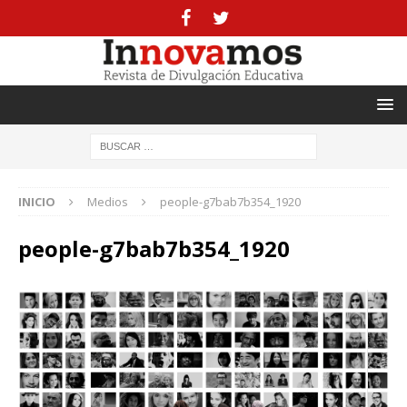
INICIO
Medios
people-g7bab7b354_1920
people-g7bab7b354_1920