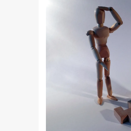
[ 7 enero, 2025 ]
Imaginar 
Primaria Prof. Heliodoro R