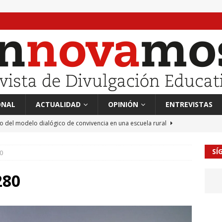
ONAL
ACTUALIDAD
OPINIÓN
ENTREVISTAS
to del modelo dialógico de convivencia en una escuela rural
SÍ
0
 en tierra, vendimiador en mar” Tributo a Rafael Alberti del
RA
280
mación sociocultural y educación ético-cívica
CULTURA
guayo Llanos
MIL PALABRAS