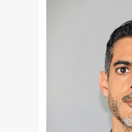
[ 7 enero, 2025 ]
“Marinero
Ateneo de Jerez
CULTU