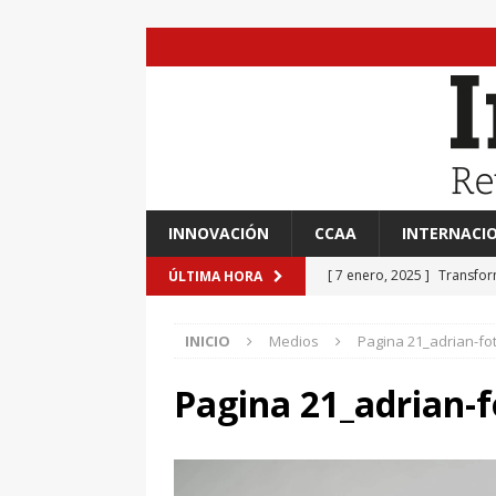
INNOVACIÓN
CCAA
INTERNACI
[ 7 enero, 2025 ]
Transfor
ÚLTIMA HORA
[ 7 enero, 2025 ]
Adrián A
INICIO
Medios
Pagina 21_adrian-fo
[ 7 enero, 2025 ]
Imaginar 
Primaria Prof. Heliodoro R
Pagina 21_adrian-f
[ 7 enero, 2025 ]
El impac
EVIDENCIAS