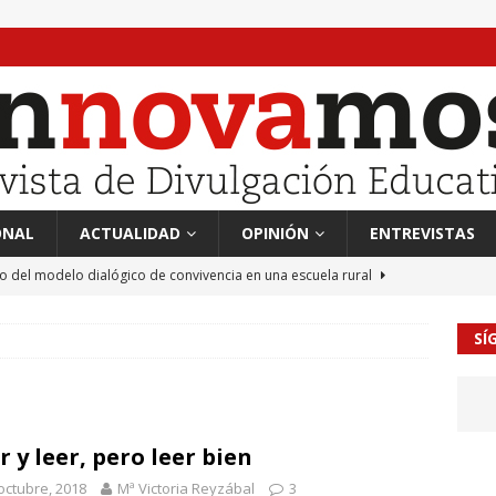
ONAL
ACTUALIDAD
OPINIÓN
ENTREVISTAS
to del modelo dialógico de convivencia en una escuela rural
SÍ
 en tierra, vendimiador en mar” Tributo a Rafael Alberti del
RA
mación sociocultural y educación ético-cívica
CULTURA
r y leer, pero leer bien
guayo Llanos
MIL PALABRAS
octubre, 2018
Mª Victoria Reyzábal
3