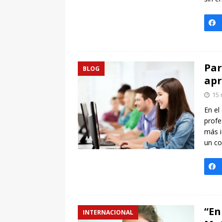
Par
BLOG
ap
15 
En el
profe
más i
un co
“En
INTERNACIONAL