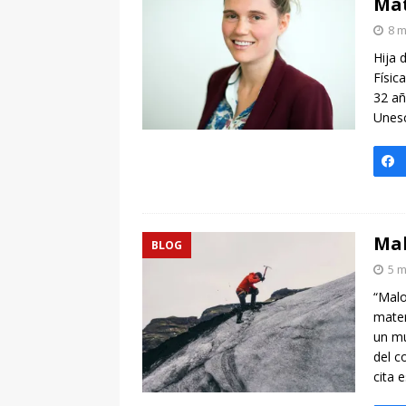
Ma
8 m
Hija 
Físic
32 añ
Unesc
Mal
BLOG
5 m
“Malo
mater
un mu
del c
cita 