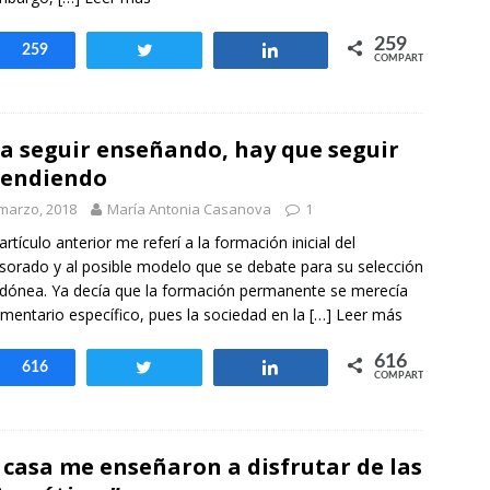
259
Compartir
259
Twittear
Compartir
COMPARTIR
a seguir enseñando, hay que seguir
rendiendo
marzo, 2018
María Antonia Casanova
1
 artículo anterior me referí a la formación inicial del
sorado y al posible modelo que se debate para su selección
dónea. Ya decía que la formación permanente se merecía
mentario específico, pues la sociedad en la
[…] Leer más
616
Compartir
616
Twittear
Compartir
COMPARTIR
 casa me enseñaron a disfrutar de las