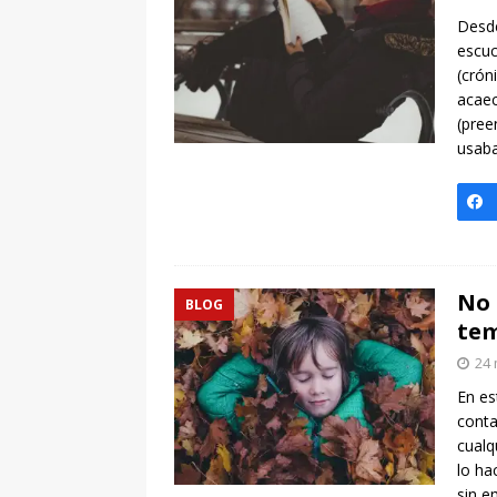
[ 7 enero, 2025 ]
Imaginar 
Desde
Primaria Prof. Heliodoro R
escuc
(crón
acaec
(pree
usaba
No 
BLOG
te
24 
En es
conta
cualq
lo ha
sin 