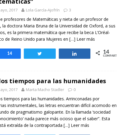
temáticas”
ayo, 2017
Lola García-Ajofrín
3
de profesores de Matemáticas y nieta de un profesor de
a, la doctora Maria Bruna de la Universidad de Oxford, a sus
os, es la primera matemática que recibe la beca L’Oréal-
o de Reino Unido para Mujeres en
[…] Leer más
14
Compartir
14
Twittear
Compartir
COMPARTIR
os tiempos para las humanidades
ayo, 2017
Marta Macho Stadler
0
s tiempos para las humanidades. Arrinconadas por
ias instrumentales, las letras encuentran difícil acomodo en
ndo de pragmatismo galopante. En la llamada ‘sociedad
onocimiento’ nada parece más ocioso que el saber”. Esta
está extraída de la contraportada
[…] Leer más