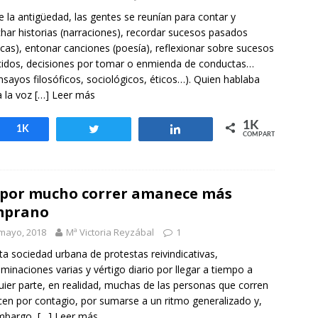
otros mundos es posible: Tertulias entre familiares en la Escuela
 la antigüedad, las gentes se reunían para contar y
uiz Castillo
EVIDENCIAS
har historias (narraciones), recordar sucesos pasados
icas), entonar canciones (poesía), reflexionar sobre sucesos
idos, decisiones por tomar o enmienda de conductas…
nsayos filosóficos, sociológicos, éticos…). Quien hablaba
 la voz
[…] Leer más
1K
Compartir
1K
Twittear
Compartir
COMPARTIR
por mucho correr amanece más
mprano
mayo, 2018
Mª Victoria Reyzábal
1
ta sociedad urbana de protestas reivindicativas,
minaciones varias y vértigo diario por llegar a tiempo a
uier parte, en realidad, muchas de las personas que corren
cen por contagio, por sumarse a un ritmo generalizado y,
embargo,
[…] Leer más