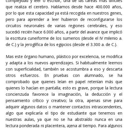
complejidad y leer o escribir, una de las tareas más difíciles
que realiza el cerebro. Hablamos desde hace 400.000 años,
por lo que esta capacidad ya está recogida en nuestros genes,
pero para aprender a leer hubieron de reconfigurarse los
circuitos neuronales de varias regiones cerebrales, y eso
sucedió recién hace 6.000 años, a partir del avance que implicó
la escritura cuneiforme de los sumerios (desde el IV milenio a.
de C.) y la jeroglífica de los egipcios (desde el 3.300 a. de C.).
Mas este órgano humano, plástico por excelencia, se modifica
y adapta a los nuevos aprendizajes. Si habitualmente leemos
con superficialidad, también se acostumbra a eso y descarta
otros esfuerzos. En pruebas con alumnado, se ha
comprobado que quienes leían en papel retenían más que
quienes lo hacían en pantalla; esto es grave, porque la lectura
concienzuda favorece la imaginación, la deducción y el
pensamiento crítico y creativo; la otra, apenas sirve para
adquirir algunos datos o mantener contactos intrascendentes,
algo que explicaría el tipo de estudiante que tenemos en
nuestras aulas, ya que no se ha abstraído nunca en una
lectura ponderada ni placentera, ajena al tiempo. Para algunos