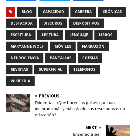
BLOG
CAPACIDAD
CARRERA
CRÓNICAS
DESTACADA
DISCUROS
DISPOSITIVOS
ESCRITURA
LECTURA
LENGUAJE
LIBROS
MARYANNE WOLF
MÓVILES
NARRACIÓN
NEUROCIENCIA
PANTALLAS
POESÍAS
REVISTAS
SUPERFICIAL
TELÉFONOS
WIKIPEDIA
PREVIOUS
Evidencias: ¿Qué hacen los países que han
mejorado más y más rápido sus resultados en la
educación?
NEXT
Enseñad a leer