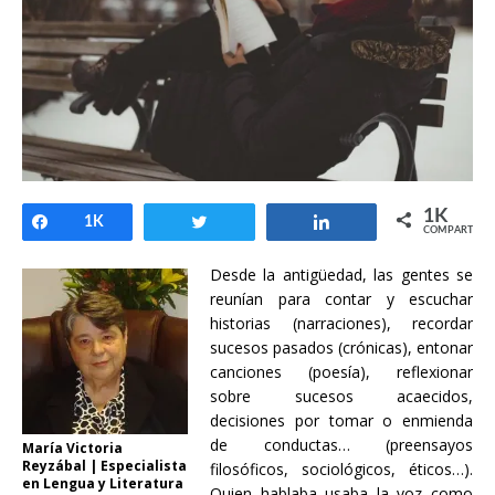
1K
Compartir
1K
Twittear
Compartir
COMPARTIR
Desde la antigüedad, las gentes se
reunían para contar y escuchar
historias (narraciones), recordar
sucesos pasados (crónicas), entonar
canciones (poesía), reflexionar
sobre sucesos acaecidos,
decisiones por tomar o enmienda
de conductas… (preensayos
María Victoria
Reyzábal | Especialista
filosóficos, sociológicos, éticos…).
en Lengua y Literatura
Quien hablaba usaba la voz como