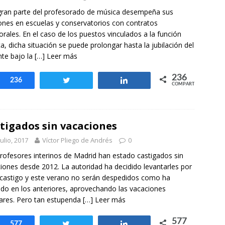
otros mundos es posible: Tertulias entre familiares en la Escuela
ran parte del profesorado de música desempeña sus
uiz Castillo
EVIDENCIAS
ones en escuelas y conservatorios con contratos
rales. En el caso de los puestos vinculados a la función
ca, dicha situación se puede prolongar hasta la jubilación del
te bajo la
[…] Leer más
236
Compartir
236
Twittear
Compartir
COMPARTIR
tigados sin vacaciones
julio, 2017
Víctor Pliego de Andrés
0
rofesores interinos de Madrid han estado castigados sin
iones desde 2012. La autoridad ha decidido levantarles por
l castigo y este verano no serán despedidos como ha
ido en los anteriores, aprovechando las vacaciones
ares. Pero tan estupenda
[…] Leer más
577
Compartir
577
Twittear
Compartir