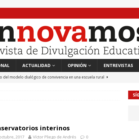
ONAL
ACTUALIDAD
OPINIÓN
ENTREVISTAS
to del modelo dialógico de convivencia en una escuela rural
SÍ
 en tierra, vendimiador en mar” Tributo a Rafael Alberti del
RA
mación sociocultural y educación ético-cívica
CULTURA
servatorios interinos
guayo Llanos
MIL PALABRAS
octubre, 2017
Víctor Pliego de Andrés
0