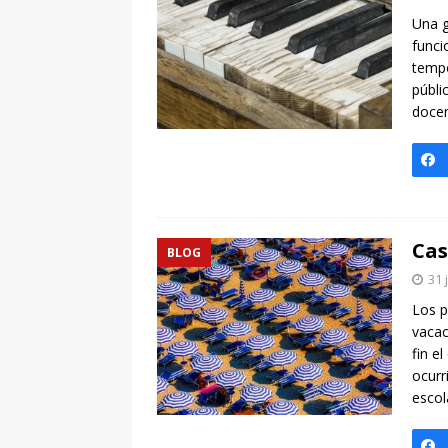
[ 7 enero, 2025 ]
Imaginar 
Una g
Primaria Prof. Heliodoro R
funci
tempo
públi
docen
Cas
BLOG
31 
Los p
vacac
fin e
ocurr
escol