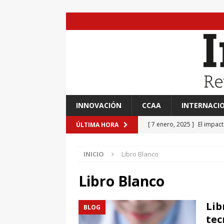
INNOVACIÓN
CCAA
INTERNACI
[ 7 enero, 2025 ]
El impac
ÚLTIMA HORA
EVIDENCIAS
INICIO
Libro Blanco
[ 7 enero, 2025 ]
“Marinero
Ateneo de Jerez
CULTU
Libro Blanco
[ 7 enero, 2025 ]
Transfor
Lib
BLOG
[ 7 enero, 2025 ]
Adrián A
tec