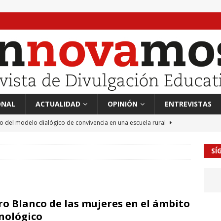
ONAL
ACTUALIDAD
OPINIÓN
ENTREVISTAS
to del modelo dialógico de convivencia en una escuela rural
SÍ
 en tierra, vendimiador en mar” Tributo a Rafael Alberti del
RA
mación sociocultural y educación ético-cívica
CULTURA
ro Blanco de las mujeres en el ámbito
guayo Llanos
MIL PALABRAS
nológico