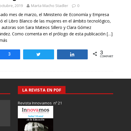
otros mundos es posible: Tertulias entre familiares en la Escuela
octubre, 2019
Marta Macho Stadler
0
uiz Castillo
EVIDENCIAS
sado mes de marzo, el Ministerio de Economía y Empresa
có el Libro Blanco de las mujeres en el ámbito tecnológico,
 autoras son Sara Mateos Sillero y Clara Gómez
ndez. Como comenta en el prólogo de esta publicación
[…]
 más
3
Compartir
3
Twittear
Compartir
COMPARTIR
LA REVISTA EN PDF
Revista Innovamos nº 21