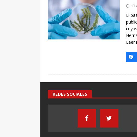
[ 7 enero, 2025 ]
Imaginar 
17 
Primaria Prof. Heliodoro R
El pa
publi
cuyas
Herná
Leer
REDES SOCIALES