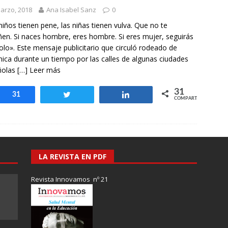
otros mundos es posible: Tertulias entre familiares en la Escuela
arzo, 2018
Ana Isabel Sanz
0
uiz Castillo
EVIDENCIAS
niños tienen pene, las niñas tienen vulva. Que no te
en. Si naces hombre, eres hombre. Si eres mujer, seguirás
olo». Este mensaje publicitario que circuló rodeado de
ica durante un tiempo por las calles de algunas ciudades
ñolas
[…] Leer más
31
Compartir
31
Twittear
Compartir
COMPARTIR
LA REVISTA EN PDF
Revista Innovamos nº 21