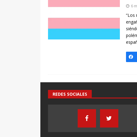
[ 7 enero, 2025 ]
Imaginar 
6 m
Primaria Prof. Heliodoro R
“Los 
engañ
siénd
polém
espa
REDES SOCIALES