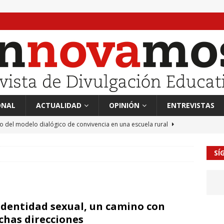
ONAL
ACTUALIDAD
OPINIÓN
ENTREVISTAS
to del modelo dialógico de convivencia en una escuela rural
SÍ
 en tierra, vendimiador en mar” Tributo a Rafael Alberti del
RA
mación sociocultural y educación ético-cívica
CULTURA
identidad sexual, un camino con
guayo Llanos
MIL PALABRAS
has direcciones