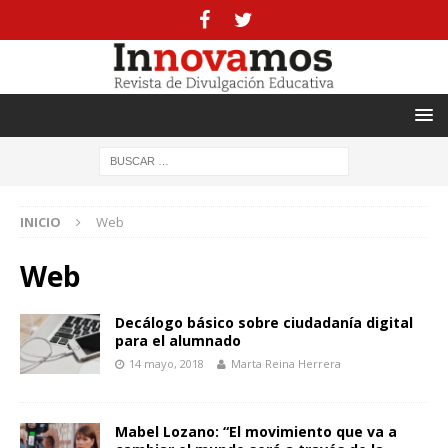
INICIO
Web
Web
Decálogo básico sobre ciudadanía digital
para el alumnado
14 mayo, 2018
Marta Reina Herrera
Mabel Lozano: “El movimiento que va a