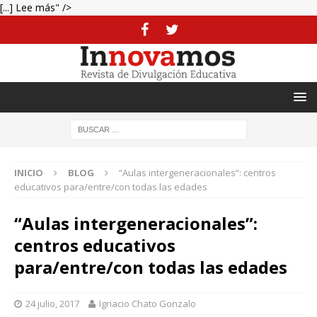
[...] Lee más" />
INICIO
BLOG
“Aulas intergeneracionales”: centros
educativos para/entre/con todas las edades
“Aulas intergeneracionales”:
centros educativos
para/entre/con todas las edades
24 julio, 2017
Ignacio Chato Gonzalo