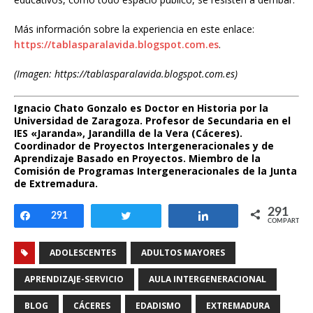
Más información sobre la experiencia en este enlace:
https://tablasparalavida.blogspot.com.es
.
(Imagen: https://tablasparalavida.blogspot.com.es)
Ignacio Chato Gonzalo es Doctor en Historia por la
Universidad de Zaragoza. Profesor de Secundaria en el
IES «Jaranda», Jarandilla de la Vera (Cáceres).
Coordinador de Proyectos Intergeneracionales y de
Aprendizaje Basado en Proyectos. Miembro de la
Comisión de Programas Intergeneracionales de la Junta
de Extremadura.
291
Compartir
291
Twittear
Compartir
COMPARTIR
ADOLESCENTES
ADULTOS MAYORES
APRENDIZAJE-SERVICIO
AULA INTERGENERACIONAL
BLOG
CÁCERES
EDADISMO
EXTREMADURA