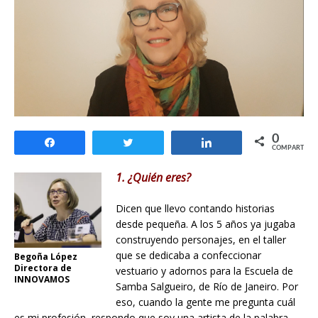
0
Compartir
Twittear
Compartir
COMPARTIR
1. ¿Quién eres?
Dicen que llevo contando historias
desde pequeña. A los 5 años ya jugaba
construyendo personajes, en el taller
que se dedicaba a confeccionar
Begoña López
Directora de
vestuario y adornos para la Escuela de
INNOVAMOS
Samba Salgueiro, de Río de Janeiro. Por
eso, cuando la gente me pregunta cuál
es mi profesión, respondo que soy una artista de la palabra,