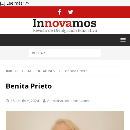
[...] Lee más" />
INICIO
MIL PALABRAS
Benita Prieto
Benita Prieto
16 octubre, 2024
Administrador Innovamos