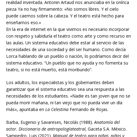
realidad inventada. Antonin Artaud nos anunciaba en la onírica
pieza Ya no hay firmamento: «No somos libres. Y el cielo
puede caernos sobre la cabeza. Y el teatro está hecho para
enseñarnos eso.»
En la era de internet en la que vivimos es necesario incorporar
con respeto y sabiduría el teatro como arte y como recurso en
las aulas. Un sistema educativo debe estar al servicio de las
necesidades de una sociedad y del ser humano. Como decía
Lorca hablando de un pueblo o nación, lo podríamos decir del
sistema educativo. “Un pueblo que no ayuda y no fomenta su
teatro, si no está muerto, está moribundo”.
Los adultos, los especialistas y los gobernantes deben
garantizar que el sistema educativo sea una respuesta a las
necesidades de los estudiantes. «Nadie es tan joven que no se
pueda morir mañana, ni tan viejo que no pueda vivir un día
más», apuntaba en
La Celestina
Fernando de Rojas.
Barba, Eugenio y Savareses, Nicolás (1988).
Anatomía del
actor. Diccionario de antropología
teatral,
Gaceta S.A. México.
Sampedro, Luis (2021).
Manual de teatro para niñas, niños y