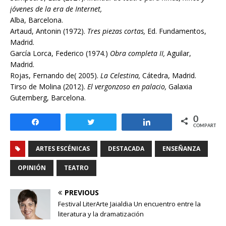
jóvenes de la era de Internet,
Alba, Barcelona.
Artaud, Antonin (1972).
Tres piezas cortas,
Ed. Fundamentos,
Madrid.
García Lorca, Federico (1974.)
Obra completa II,
Aguilar,
Madrid.
Rojas, Fernando de( 2005).
La Celestina,
Cátedra, Madrid.
Tirso de Molina (2012).
El vergonzoso en palacio,
Galaxia
Gutemberg, Barcelona.
0
Compartir
Twittear
Compartir
COMPARTIR
ARTES ESCÉNICAS
DESTACADA
ENSEÑANZA
OPINIÓN
TEATRO
PREVIOUS
Festival LiterArte Jaialdia Un encuentro entre la
literatura y la dramatización