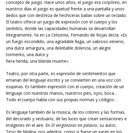
concepto de juego. Hace unos años, el juego era corpóreo, en
nuestros días el juego es quietud frente a una pantalla y unos
dedos que con destreza de hechiceras bailan sobre un teclado.
El teatro ofrece un juego de expresión con el cuerpo y los
sentidos, donde las capacidades humanas se desarrollan
íntegramente. Ya en
La Celestina
, Fernando de Rojas decía: «Es
un fuego escondido, una agradable llaga, un sabroso veneno,
una dulce amargura, una deleitable dolencia, un alegre
tormento, una dulce y
fiera herida, una blanda muerte».
Teatro, por otra parte, es expresión de sentimientos que
emanan del lenguaje escrito y se convierten en una voz con
esquinas. Es también expresión con el cuerpo, creación de un
lenguaje con nuestras manos, nuestros pies, ojos, boca…
Todo el cuerpo habla con sus propias normas y códigos.
Es lenguaje también de la música, de los colores y las formas,
del decorado y vestuario, de las luces que crean sensaciones e
imágenes en el aire. En
El vergonzoso en palacio
, su autor,
Tirso de Molina, nos adentra, como si fuese un juego en los