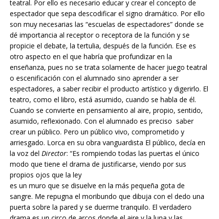
teatral. Por ello es necesario educar y crear el concepto de
espectador que sepa descodificar el signo dramático. Por ello
son muy necesarias las “escuelas de espectadores” donde se
dé importancia al receptor o receptora de la función y se
propicie el debate, la tertulia, después de la función. Ese es
otro aspecto en el que habría que profundizar en la
enseñanza, pues no se trata solamente de hacer juego teatral
o escenificación con el alumnado sino aprender a ser
espectadores, a saber recibir el producto artístico y digerirlo. El
teatro, como el libro, está asumido, cuando se habla de él.
Cuando se convierte en pensamiento al aire, propio, sentido,
asumido, reflexionado. Con el alumnado es preciso saber
crear un público. Pero un público vivo, comprometido y
arriesgado. Lorca en su obra vanguardista El público, decía en
la voz del
Director
: “Es rompiendo todas las puertas el único
modo que tiene el drama de justificarse, viendo por sus
propios ojos que la ley
es un muro que se disuelve en la más pequeña gota de
sangre. Me repugna el moribundo que dibuja con el dedo una
puerta sobre la pared y se duerme tranquilo. El verdadero
drama es un circo de arcos donde el aire y la luna y las