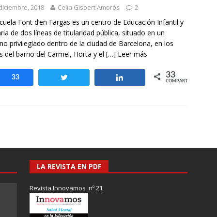
diciembre, 2018
Celia Gispert Amorós
2
cuela Font d’en Fargas es un centro de Educación Infantil y
ria de dos líneas de titularidad pública, situado en un
no privilegiado dentro de la ciudad de Barcelona, en los
es del barrio del Carmel, Horta y el
[…] Leer más
33
Compartir
33
Twittear
Compartir
COMPARTIR
LA REVISTA EN PDF
Revista Innovamos nº 21