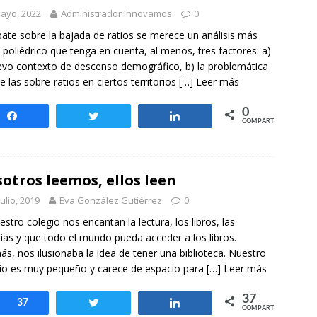
otros mundos es posible: Tertulias entre familiares en la Escuela
ayo, 2022
Administrador Innovamos
0
uiz Castillo
EVIDENCIAS
bate sobre la bajada de ratios se merece un análisis más
y poliédrico que tenga en cuenta, al menos, tres factores: a)
evo contexto de descenso demográfico, b) la problemática
de las sobre-ratios en ciertos territorios
[…] Leer más
0
Compartir
Twittear
Compartir
COMPARTIR
otros leemos, ellos leen
julio, 2019
Eva González Gutiérrez
0
estro colegio nos encantan la lectura, los libros, las
rias y que todo el mundo pueda acceder a los libros.
s, nos ilusionaba la idea de tener una biblioteca. Nuestro
io es muy pequeño y carece de espacio para
[…] Leer más
37
Compartir
37
Twittear
Compartir
COMPARTIR