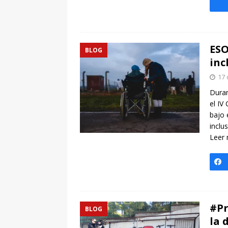
ESO
BLOG
inc
17 
Duran
el IV
bajo 
inclu
Leer
#Pr
BLOG
la 