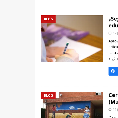
¿Se
BLOG
edu
17 
Aprov
artíc
cara 
algú
Cer
BLOG
(Mu
11 
Desde