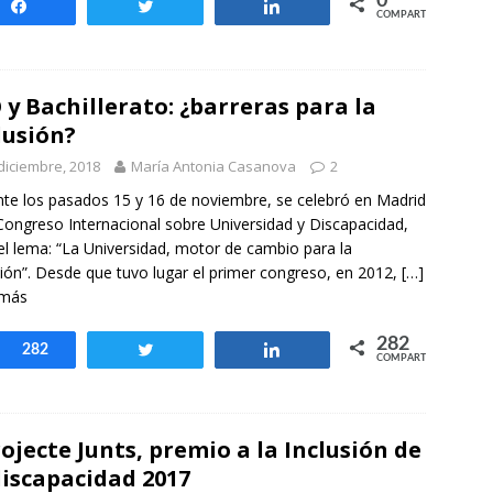
0
Compartir
Twittear
Compartir
COMPARTIR
 y Bachillerato: ¿barreras para la
lusión?
diciembre, 2018
María Antonia Casanova
2
te los pasados 15 y 16 de noviembre, se celebró en Madrid
 Congreso Internacional sobre Universidad y Discapacidad,
el lema: “La Universidad, motor de cambio para la
sión”. Desde que tuvo lugar el primer congreso, en 2012,
[…]
 más
282
Compartir
282
Twittear
Compartir
COMPARTIR
ojecte Junts, premio a la Inclusión de
discapacidad 2017