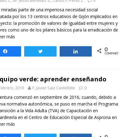
ez C., Mª Jesús Benéitez S., Carlos F. Pérez L.
0
 miradas parte de una imperiosa necesidad social
atada por los 13 centros educativos de Gijón implicados en
oyecto: la promoción de valores de igualdad entre mujeres y
es como uno de los pilares básicos para la erradicación de
eer más
0
Compartir
Twittear
Compartir
COMPARTIR
equipo verde: aprender enseñando
febrero, 2019
F. Javier Saiz Castellote
0
entura comenzó en septiembre de 2016, cuando, debido a
eva normativa autonómica, se puso en marcha el Programa
ansición a la Vida Adulta (TVA) de Capacitación en
ardinería en el Centro de Educación Especial de Asprona en
eer más