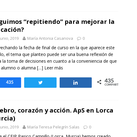
guimos “repitiendo” para mejorar la
cación?
junio, 2019
María Antonia Casanova
0
echando la fecha de final de curso en la que aparece este
ulo, el tema que planteo puede ser una buena reflexión de
a la toma de decisiones en cuanto a la conveniencia de que
n alumno o alumna
[…] Leer más
435
Compartir
435
Twittear
Compartir
COMPARTIR
ebro, corazón y acción. ApS en Lorca
rcia)
junio, 2019
María Teresa Pelegrín Salas
0
 el CEIP Pasico Campillo (Lorca, Murcia) hemos creado