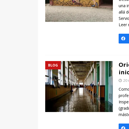
una i
allá 
Servi
Leer
Ori
BLOG
ini
20 
Como 
profe
Inspe
(grad
máste