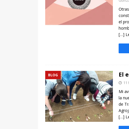
Gonzál
Otras
const
el pr
hombr
[…] L
El 
BLOG
11 
Mi av
la nu
de Tr
Agroj
[…] L