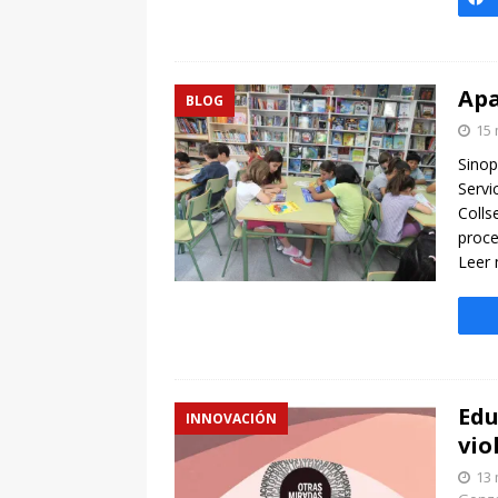
Apa
BLOG
15 
Sinop
Servi
Colls
proce
Leer
Edu
INNOVACIÓN
vio
13 