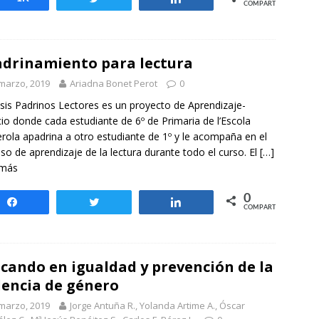
COMPARTIR
drinamiento para lectura
marzo, 2019
Ariadna Bonet Perot
0
sis Padrinos Lectores es un proyecto de Aprendizaje-
cio donde cada estudiante de 6º de Primaria de l’Escola
erola apadrina a otro estudiante de 1º y le acompaña en el
so de aprendizaje de la lectura durante todo el curso. El
[…]
 más
0
Compartir
Twittear
Compartir
COMPARTIR
cando en igualdad y prevención de la
lencia de género
marzo, 2019
Jorge Antuña R., Yolanda Artime A., Óscar