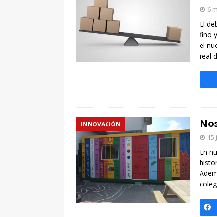
[ 7 enero, 2025 ]
Imaginar 
6 m
Primaria Prof. Heliodoro R
El de
fino 
el nu
real 
Nos
INNOVACIÓN
15 
En nu
histo
Ademá
coleg