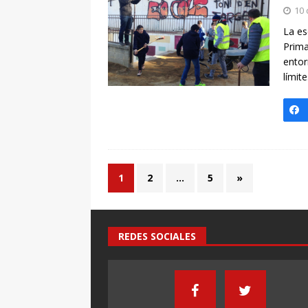
10 
La es
Prima
entor
límit
1
2
…
5
»
REDES SOCIALES