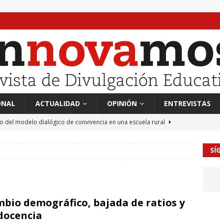
ONAL
ACTUALIDAD
OPINIÓN
ENTREVISTAS
to del modelo dialógico de convivencia en una escuela rural
SÍ
 en tierra, vendimiador en mar” Tributo a Rafael Alberti del
RA
mación sociocultural y educación ético-cívica
CULTURA
bio demográfico, bajada de ratios y
guayo Llanos
MIL PALABRAS
docencia