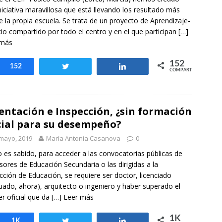
niciativa maravillosa que está llevando los resultado más
de la propia escuela. Se trata de un proyecto de Aprendizaje-
cio compartido por todo el centro y en el que participan
[…]
 más
152
Compartir
152
Twittear
Compartir
COMPARTIR
entación e Inspección, ¿sin formación
cial para su desempeño?
mayo, 2019
María Antonia Casanova
0
es sabido, para acceder a las convocatorias públicas de
sores de Educación Secundaria o las dirigidas a la
cción de Educación, se requiere ser doctor, licenciado
uado, ahora), arquitecto o ingeniero y haber superado el
r oficial que da
[…] Leer más
1K
Compartir
1K
Twittear
Compartir