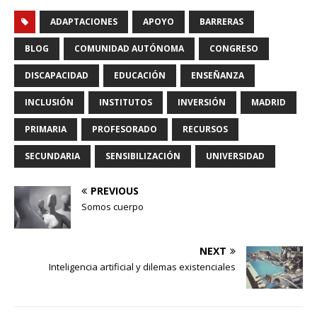
ADAPTACIONES
APOYO
BARRERAS
BLOG
COMUNIDAD AUTÓNOMA
CONGRESO
DISCAPACIDAD
EDUCACIÓN
ENSEÑANZA
INCLUSIÓN
INSTITUTOS
INVERSIÓN
MADRID
PRIMARIA
PROFESORADO
RECURSOS
SECUNDARIA
SENSIBILIZACIÓN
UNIVERSIDAD
PREVIOUS
Somos cuerpo
NEXT
Inteligencia artificial y dilemas existenciales