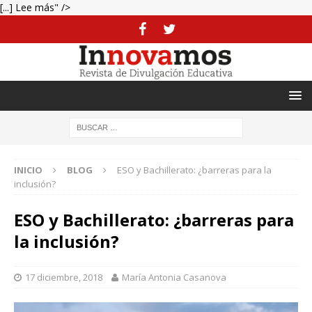
[...] Lee más" />
INICIO
BLOG
ESO y Bachillerato: ¿barreras para la
inclusión?
ESO y Bachillerato: ¿barreras para
la inclusión?
17 diciembre, 2018
María Antonia Casanova