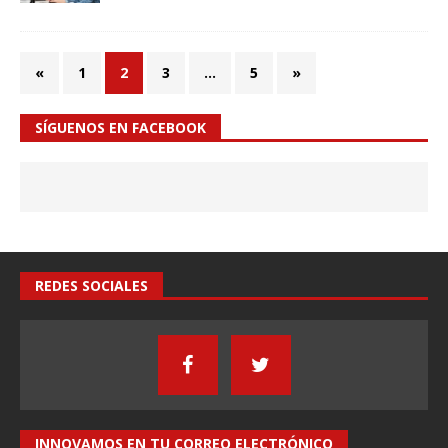
«
1
2
3
…
5
»
SÍGUENOS EN FACEBOOK
REDES SOCIALES
INNOVAMOS EN TU CORREO ELECTRÓNICO