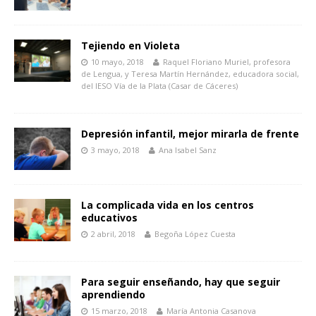
Tejiendo en Violeta
10 mayo, 2018
Raquel Floriano Muriel, profesora
de Lengua, y Teresa Martín Hernández, educadora social,
del IESO Vía de la Plata (Casar de Cáceres)
Depresión infantil, mejor mirarla de frente
3 mayo, 2018
Ana Isabel Sanz
La complicada vida en los centros
educativos
2 abril, 2018
Begoña López Cuesta
Para seguir enseñando, hay que seguir
aprendiendo
15 marzo, 2018
María Antonia Casanova