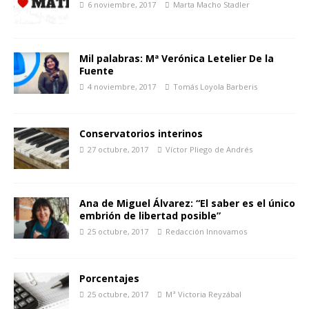
6 noviembre, 2017
Marta Macho Stadler
Mil palabras: Mª Verónica Letelier De la
Fuente
4 noviembre, 2017
Tomás Loyola Barberis
Conservatorios interinos
27 octubre, 2017
Víctor Pliego de Andrés
Ana de Miguel Álvarez: “El saber es el único
embrión de libertad posible”
25 octubre, 2017
Redacción Innovamos
Porcentajes
25 octubre, 2017
Mª Victoria Reyzábal