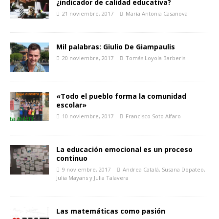
¿indicador de calidad educativa?
21 noviembre, 2017
María Antonia Casanova
Mil palabras: Giulio De Giampaulis
20 noviembre, 2017
Tomás Loyola Barberis
«Todo el pueblo forma la comunidad
escolar»
10 noviembre, 2017
Francisco Soto Alfaro
La educación emocional es un proceso
continuo
9 noviembre, 2017
Andrea Catalá, Susana Dopateo,
Julia Mayans y Julia Talavera
Las matemáticas como pasión