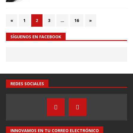
«
1
2
3
…
16
»
SÍGUENOS EN FACEBOOK
REDES SOCIALES
INNOVAMOS EN TU CORREO ELECTRÓNICO