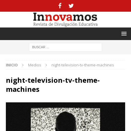
INICIO
Medios
night-television-tv-theme-machines
night-television-tv-theme-
machines