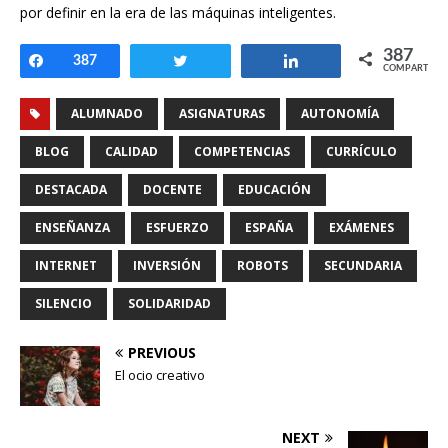
por definir en la era de las máquinas inteligentes.
387
Compartir
387
Twittear
Compartir
COMPARTIR
ALUMNADO
ASIGNATURAS
AUTONOMÍA
BLOG
CALIDAD
COMPETENCIAS
CURRÍCULO
DESTACADA
DOCENTE
EDUCACIÓN
ENSEÑANZA
ESFUERZO
ESPAÑA
EXÁMENES
INTERNET
INVERSIÓN
ROBOTS
SECUNDARIA
SILENCIO
SOLIDARIDAD
PREVIOUS
El ocio creativo
NEXT