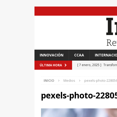
INNOVACIÓN
CCAA
INTERNACI
[ 7 enero, 2025 ]
Transfor
ÚLTIMA HORA
[ 7 enero, 2025 ]
Adrián A
INICIO
Medios
pexels-photo-22805
[ 7 enero, 2025 ]
Imaginar 
Primaria Prof. Heliodoro R
pexels-photo-2280
[ 7 enero, 2025 ]
El impac
EVIDENCIAS