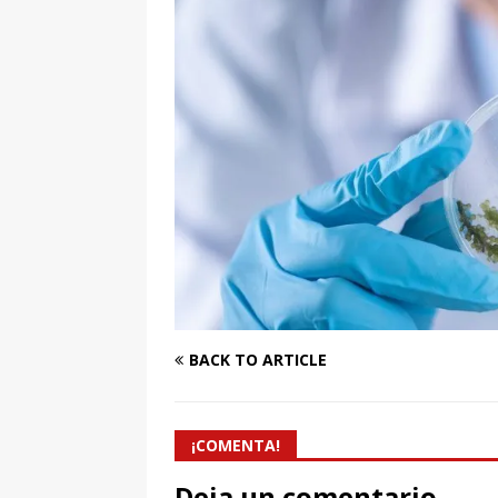
[ 7 enero, 2025 ]
“Marinero
Ateneo de Jerez
CULTU
BACK TO ARTICLE
¡COMENTA!
Deja un comentario