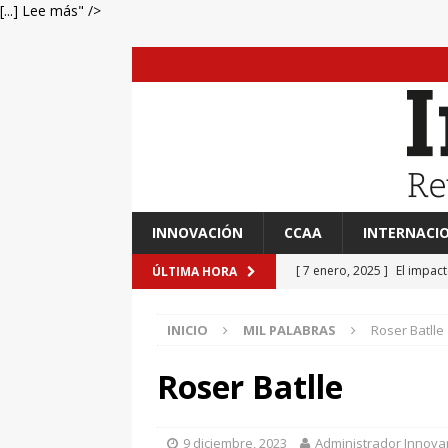
[...] Lee más" />
INNOVACIÓN
CCAA
INTERNACI
[ 7 enero, 2025 ]
El impac
ÚLTIMA HORA
EVIDENCIAS
INICIO
MIL PALABRAS
Roser Batlle
[ 7 enero, 2025 ]
“Marinero
Ateneo de Jerez
CULTU
Roser Batlle
[ 7 enero, 2025 ]
Transfor
[ 7 enero, 2025 ]
Adrián A
9 diciembre, 2023
Administrador Innov