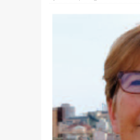
[ 7 enero, 2025 ]
Imaginar 
Primaria Prof. Heliodoro R