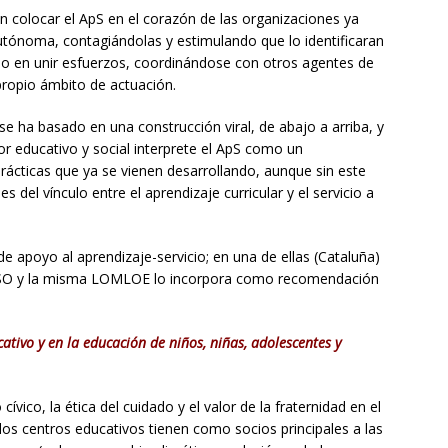
n colocar el ApS en el corazón de las organizaciones ya
utónoma, contagiándolas y estimulando que lo identificaran
ido en unir esfuerzos, coordinándose con otros agentes de
propio ámbito de actuación.
e ha basado en una construcción viral, de abajo a arriba, y
or educativo y social interprete el ApS como un
rácticas que ya se vienen desarrollando, aunque sin este
s del vínculo entre el aprendizaje curricular y el servicio a
e apoyo al aprendizaje-servicio; en una de ellas (Cataluña)
la ESO y la misma LOMLOE lo incorpora como recomendación
tivo y en la educación de niños, niñas, adolescentes y
ívico, la ética del cuidado y el valor de la fraternidad en el
 los centros educativos tienen como socios principales a las