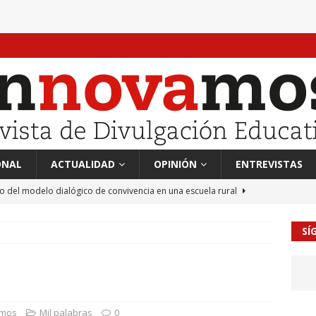
ONAL
ACTUALIDAD
OPINIÓN
ENTREVISTAS
to del modelo dialógico de convivencia en una escuela rural
SÍ
 en tierra, vendimiador en mar” Tributo a Rafael Alberti del
RA
mación sociocultural y educación ético-cívica
CULTURA
guayo Llanos
MIL PALABRAS
amos
Mil palabras
0