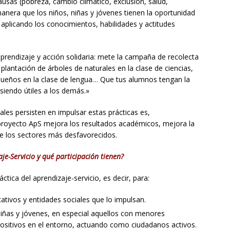
causas (pobreza, cambio climático, exclusión, salud,
anera que los niños, niñas y jóvenes tienen la oportunidad
licando los conocimientos, habilidades y actitudes
aprendizaje y acción solidaria: mete la campaña de recolecta
 plantación de árboles de naturales en la clase de ciencias,
queños en la clase de lengua… Que tus alumnos tengan la
siendo útiles a los demás.»
iales persisten en impulsar estas prácticas es,
 proyecto ApS mejora los resultados académicos, mejora la
 de los sectores más desfavorecidos.
je-Servicio y qué participación tienen?
tica del aprendizaje-servicio, es decir, para:
ativos y entidades sociales que lo impulsan.
iñas y jóvenes, en especial aquellos con menores
ositivos en el entorno, actuando como ciudadanos activos.