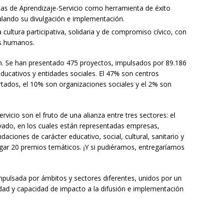
ticas de Aprendizaje-Servicio como herramienta de éxito
ando su divulgación e implementación.
a cultura participativa, solidaria y de compromiso cívico, con
os humanos.
n. Se han presentado 475 proyectos, impulsados por 89.186
ducativos y entidades sociales. El 47% son centros
rtados, el 10% son organizaciones sociales y el 2% son
vicio son el fruto de una alianza entre tres sectores: el
privado, en los cuales están representadas empresas,
daciones de carácter educativo, social, cultural, sanitario y
gar 20 premios temáticos. ¡Y si pudiéramos, entregaríamos
impulsada por ámbitos y sectores diferentes, unidos por un
idad y capacidad de impacto a la difusión e implementación