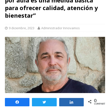
por aula es una medida básica
para ofrecer calidad, atención y
bienestar”
9 diciembre, 2023
Administrador Innovamos
0
Compartir
Twittear
Compartir
COMPARTIR