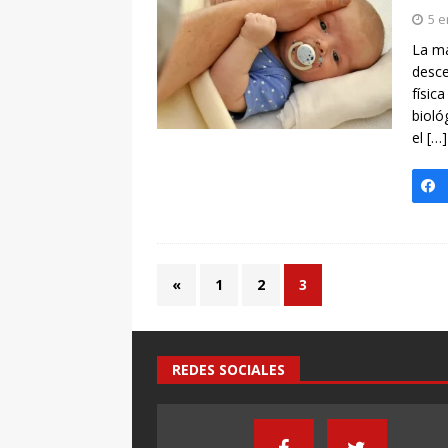
[ 7 enero, 2025 ]
Imaginar 
5 e
Primaria Prof. Heliodoro R
La ma
desce
físic
bioló
el
[…
«
1
2
3
REDES SOCIALES