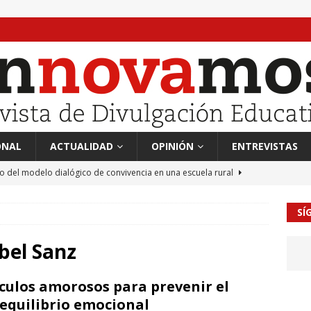
ONAL
ACTUALIDAD
OPINIÓN
ENTREVISTAS
to del modelo dialógico de convivencia en una escuela rural
SÍ
 en tierra, vendimiador en mar” Tributo a Rafael Alberti del
RA
bel Sanz
mación sociocultural y educación ético-cívica
CULTURA
culos amorosos para prevenir el
guayo Llanos
MIL PALABRAS
equilibrio emocional