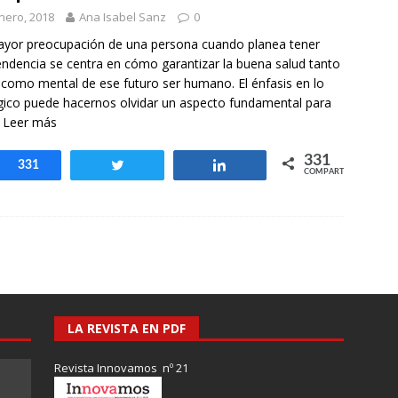
otros mundos es posible: Tertulias entre familiares en la Escuela
nero, 2018
Ana Isabel Sanz
0
uiz Castillo
EVIDENCIAS
yor preocupación de una persona cuando planea tener
ndencia se centra en cómo garantizar la buena salud tanto
a como mental de ese futuro ser humano. El énfasis en lo
gico puede hacernos olvidar un aspecto fundamental para
] Leer más
331
Compartir
331
Twittear
Compartir
COMPARTIR
LA REVISTA EN PDF
Revista Innovamos nº 21