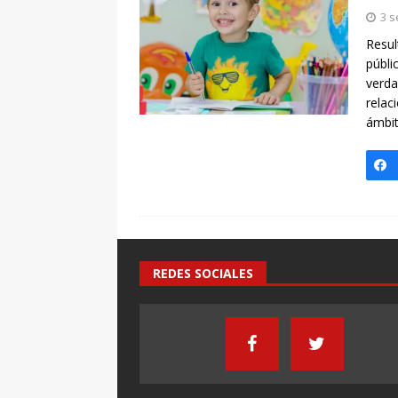
[ 7 enero, 2025 ]
Imaginar 
3 s
Primaria Prof. Heliodoro R
Resul
públi
verda
relac
ámbi
REDES SOCIALES