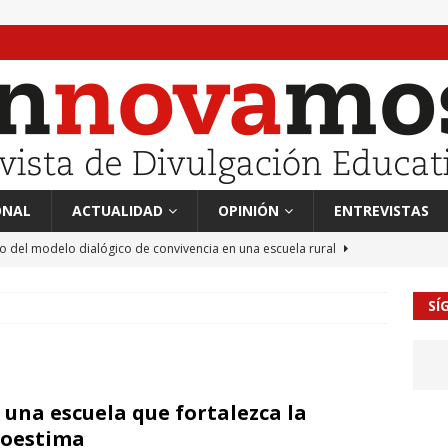
ONAL
ACTUALIDAD
OPINIÓN
ENTREVISTAS
to del modelo dialógico de convivencia en una escuela rural
SÍ
 en tierra, vendimiador en mar” Tributo a Rafael Alberti del
RA
mación sociocultural y educación ético-cívica
CULTURA
 una escuela que fortalezca la
guayo Llanos
MIL PALABRAS
toestima