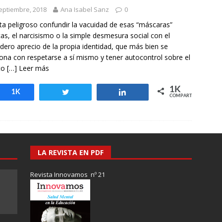
otros mundos es posible: Tertulias entre familiares en la Escuela
eptiembre, 2018
Ana Isabel Sanz
0
uiz Castillo
EVIDENCIAS
ta peligroso confundir la vacuidad de esas “máscaras”
cas, el narcisismo o la simple desmesura social con el
dero aprecio de la propia identidad, que más bien se
iona con respetarse a sí mismo y tener autocontrol sobre el
to
[…] Leer más
1K
Compartir
1K
Twittear
Compartir
COMPARTIR
LA REVISTA EN PDF
Revista Innovamos nº 21