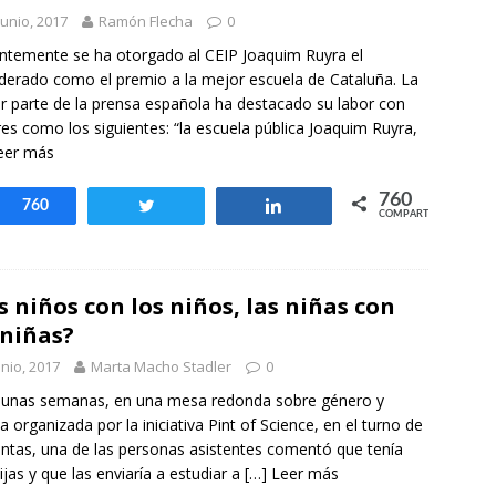
otros mundos es posible: Tertulias entre familiares en la Escuela
junio, 2017
Ramón Flecha
0
uiz Castillo
EVIDENCIAS
ntemente se ha otorgado al CEIP Joaquim Ruyra el
derado como el premio a la mejor escuela de Cataluña. La
 parte de la prensa española ha destacado su labor con
ares como los siguientes: “la escuela pública Joaquim Ruyra,
eer más
760
Compartir
760
Twittear
Compartir
COMPARTIR
s niños con los niños, las niñas con
 niñas?
unio, 2017
Marta Macho Stadler
0
 unas semanas, en una mesa redonda sobre género y
ia organizada por la iniciativa Pint of Science, en el turno de
ntas, una de las personas asistentes comentó que tenía
ijas y que las enviaría a estudiar a
[…] Leer más