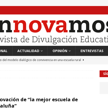
ONAL
ACTUALIDAD
OPINIÓN
ENTREVISTAS
to del modelo dialógico de convivencia en una escuela rural
SÍ
 en tierra, vendimiador en mar” Tributo a Rafael Alberti del
RA
mación sociocultural y educación ético-cívica
CULTURA
ovación de “la mejor escuela de
guayo Llanos
MIL PALABRAS
aluña”