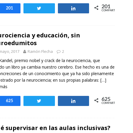
201
Compartir
201
Twittear
Compartir
COMPARTIR
rociencia y educación, sin
uroedumitos
mayo, 2017
Ramón Flecha
2
Kandel, premio nobel y crack de la neurociencia, que
do un libro ya cambia nuestro cerebro. Ese hecho es una de
oncreciones de un conocimiento que ya ha sido plenamente
trado por la neurociencia; en sus propias palabras:
[…]
 más
625
Compartir
625
Twittear
Compartir
COMPARTIR
é supervisar en las aulas inclusivas?