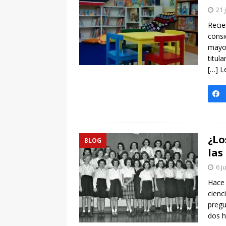
[ 7 enero, 2025 ]
Imaginar 
21 
Primaria Prof. Heliodoro R
Recie
consi
mayor
titul
[…] L
¿Lo
BLOG
las
6 j
Hace
cienc
pregu
dos h