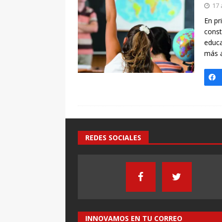
17 
En pr
const
educa
más a
REDES SOCIALES
INNOVAMOS EN TU CORREO