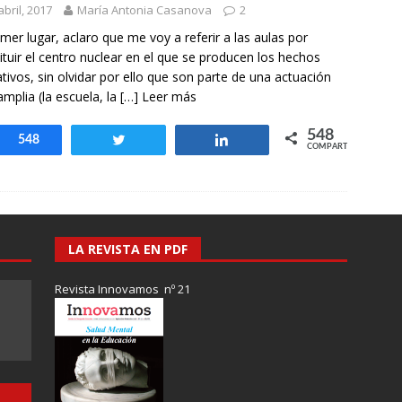
abril, 2017
María Antonia Casanova
2
imer lugar, aclaro que me voy a referir a las aulas por
ituir el centro nuclear en el que se producen los hechos
tivos, sin olvidar por ello que son parte de una actuación
mplia (la escuela, la
[…] Leer más
548
Compartir
548
Twittear
Compartir
COMPARTIR
LA REVISTA EN PDF
Revista Innovamos nº 21