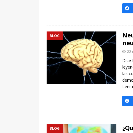
Neu
BLOG
ne
22 
Dice 
leyen
las c
demos
Leer
¿Qu
BLOG