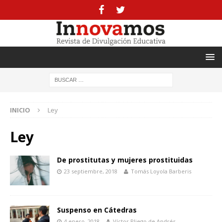
INICIO
Ley
Ley
De prostitutas y mujeres prostituidas
23 septiembre, 2018
Tomás Loyola Barberis
Suspenso en Cátedras
4 enero, 2018
Víctor Pliego de Andrés