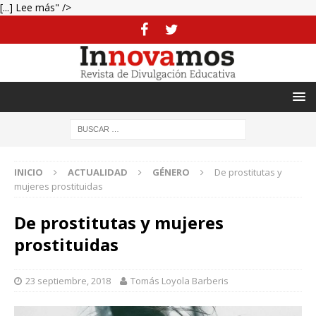
[...] Lee más" />
INICIO
ACTUALIDAD
GÉNERO
De prostitutas y
mujeres prostituidas
De prostitutas y mujeres
prostituidas
23 septiembre, 2018
Tomás Loyola Barberis