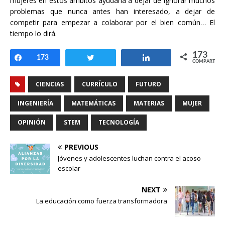
mujeres en estos ámbitos ayudaría a dejar de ignorar muchos
problemas que nunca antes han interesado, a dejar de
competir para empezar a colaborar por el bien común… El
tiempo lo dirá.
173
Compartir
173
Twittear
Compartir
COMPARTIR
CIENCIAS
CURRÍCULO
FUTURO
INGENIERÍA
MATEMÁTICAS
MATERIAS
MUJER
OPINIÓN
STEM
TECNOLOGÍA
PREVIOUS
Jóvenes y adolescentes luchan contra el acoso
escolar
NEXT
La educación como fuerza transformadora