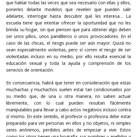
que hablar todas las veces que sea necesario con ellas y ellos,
ponerles delante modelos que revelen que pueden salir
adelante, interrogar hasta descubrir qué les interesa… La
escuela tiene que intentar ofrecer la oportunidad que no les
brinda su hogar, sin que piensen que para obtener algo deben
ser unos pillos, unos pandilleros o unos provocadores. En el
caso de las chicas, el riesgo puede ser aún mayor. Quizá no
sean especialmente violentas, pero sí corren el riesgo de ser
violentadas incluso en su medio, por ello resulta esencial la
educación sexual y toda la ayuda y comprensión de los
servicios de orientación.
En consecuencia, habrá que tener en consideración que estas
muchachas y muchachos suelen estar tan condicionados por
su medio que, de una u otra manera, no saben actuar
libremente, con lo cual pueden resultan fácilmente
manipulables para llevar a cabo actos negativos incluso contra
sí mismo. En este sentido, el profesor o profesora debe estar
preparado para ver personas en ellos y no objetos, ni simples
seres anónimos, perdidos antes de empezar a vivir. Estos
como los otros tienen una biografía, sus nombres y apellidos y