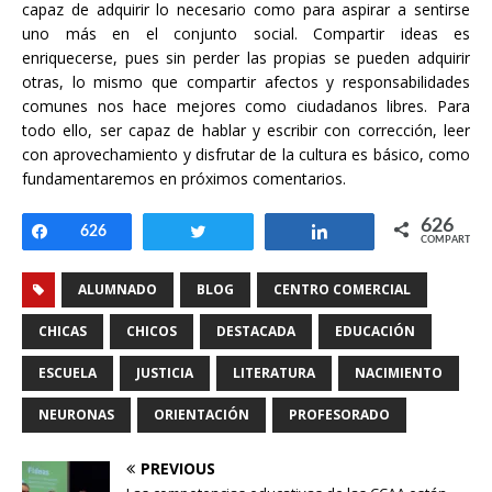
capaz de adquirir lo necesario como para aspirar a sentirse
uno más en el conjunto social. Compartir ideas es
enriquecerse, pues sin perder las propias se pueden adquirir
otras, lo mismo que compartir afectos y responsabilidades
comunes nos hace mejores como ciudadanos libres. Para
todo ello, ser capaz de hablar y escribir con corrección, leer
con aprovechamiento y disfrutar de la cultura es básico, como
fundamentaremos en próximos comentarios.
626
Compartir
626
Twittear
Compartir
COMPARTIR
ALUMNADO
BLOG
CENTRO COMERCIAL
CHICAS
CHICOS
DESTACADA
EDUCACIÓN
ESCUELA
JUSTICIA
LITERATURA
NACIMIENTO
NEURONAS
ORIENTACIÓN
PROFESORADO
PREVIOUS