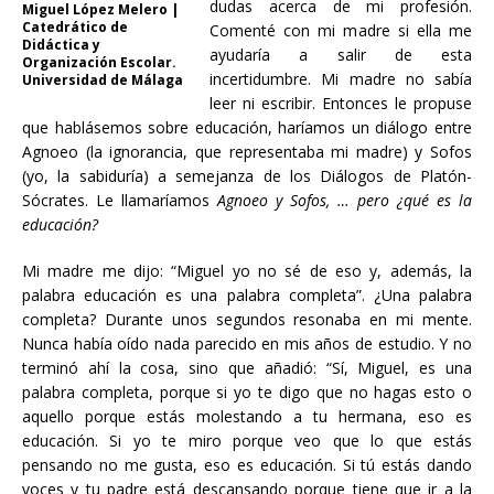
dudas acerca de mi profesión.
Miguel López Melero |
Catedrático de
Comenté con mi madre si ella me
Didáctica y
ayudaría a salir de esta
Organización Escolar.
incertidumbre. Mi madre no sabía
Universidad de Málaga
leer ni escribir. Entonces le propuse
que hablásemos sobre educación, haríamos un diálogo entre
Agnoeo (la ignorancia, que representaba mi madre) y Sofos
(yo, la sabiduría) a semejanza de los Diálogos de Platón-
Sócrates. Le llamaríamos
Agnoeo y Sofos, … pero ¿qué es la
educación?
Mi madre me dijo: “Miguel yo no sé de eso y, además, la
palabra educación es una palabra completa”. ¿Una palabra
completa? Durante unos segundos resonaba en mi mente.
Nunca había oído nada parecido en mis años de estudio. Y no
terminó ahí la cosa, sino que añadió: “Sí, Miguel, es una
palabra completa, porque si yo te digo que no hagas esto o
aquello porque estás molestando a tu hermana, eso es
educación. Si yo te miro porque veo que lo que estás
pensando no me gusta, eso es educación. Si tú estás dando
voces y tu padre está descansando porque tiene que ir a la