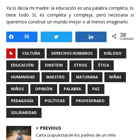
Ya lo decía mi madre: la educación es una palabra completa, lo
tiene todo. Sí, es completa y compleja, pero necesaria si
queremos construir un mundo mejor o al menos imaginarlo.
38
Compartir
38
Twittear
Compartir
COMPARTIR
CULTURA
DERECHOS HUMANOS
DIÁLOGO
EDUCACIÓN
EINSTEIN
ETHOS
ÉTICA
HUMANIDAD
MAESTRO
MATURANA
NIÑAS
NIÑOS
OPINIÓN
PALABRA
PAZ
PEDAGOGÍA
POLÍTICAS
PROFESORADO
SOLIDARIDAD
PREVIOUS
Carta (supuesta) de los padres de un niño