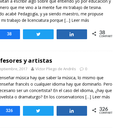
vitan a escribir algo sobre qué entiendo yo por educación y
imero que me vino a la mente fue mi trabajo de tesina.
o acabé Pedagogía, y ya siendo maestro, me propuse
 mi trabajo de licenciatura porque
[…] Leer más
38
Compartir
38
Twittear
Compartir
COMPARTIR
fesores y artistas
eptiembre, 2017
Víctor Pliego de Andrés
0
enseñar música hay que saber la música, lo mismo que
enseñar francés o cualquier idioma hay que dominarlo. Pero
ecesario ser un concertista? En el caso del idioma, ¿hay que
ovelista o dramaturgo? En los conservatorios
[…] Leer más
326
Compartir
326
Twittear
Compartir
COMPARTIR