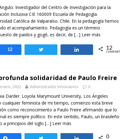
otros mundos es posible: Tertulias entre familiares en la Escuela
 Angulo. Investigador del Centro de Investigación para la
uiz Castillo
EVIDENCIAS
ción Inclusiva CIE 160009 Escuela de Pedagogía.
rsidad Católica de Valparaíso. Chile. En la pedagogía hemos
ado el acompañamiento. Pedagogía es un término
esto de paidos y gogé, es decir, de
[…] Leer más
12
Compartir
12
Twittear
Compartir
COMPARTIR
profunda solidaridad de Paulo Freire
enero, 2022
Administrador Innovamos
0
ia Darder. Loyola Marymount University, Los Ángeles
cualquier feminista de mi tiempo, comienzo esta breve
xión como reconocimiento a Paulo Freire afirmando que lo
nal es siempre político. En este sentido, Paulo, un brasileño
o a principios del siglo
[…] Leer más
0
Compartir
Twittear
Compartir