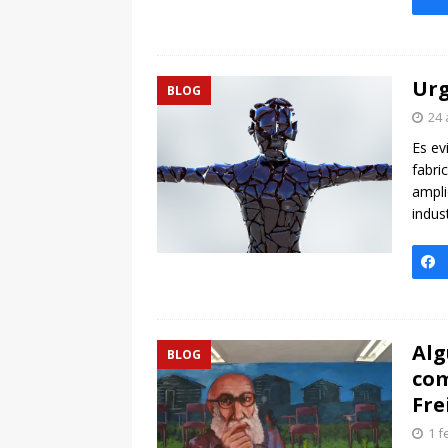
Urg
BLOG
24 
Es ev
fabri
ampli
indus
Alg
BLOG
com
Fre
1 f