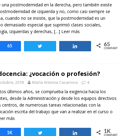
e una postmodernidad en la derecha, pero también existe
ostmodernidad de izquierda y no, como casi siempre se
úa, cuando no se insiste, que la postmodernidad es un
o demasiado especial que suprimió clases sociales,
ogía, izquierdas y derechas,
[…] Leer más
65
Compartir
65
Twittear
Compartir
COMPARTIR
docencia: ¿vocación o profesión?
octubre, 2018
María Antonia Casanova
4
tos últimos años, se comprueba la exigencia hacia los
tes, desde la Administración y desde los equipos directivos
s centros, de numerosas tareas relacionadas con la
ficación escrita del trabajo que van a realizar en el curso o
eer más
1K
Compartir
1K
Twittear
Compartir
COMPARTIR