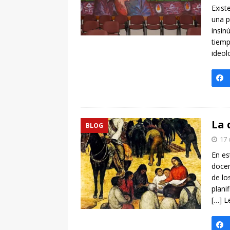
Exist
una p
insin
tiemp
ideol
La 
BLOG
17 
En es
docen
de lo
plani
[…] L