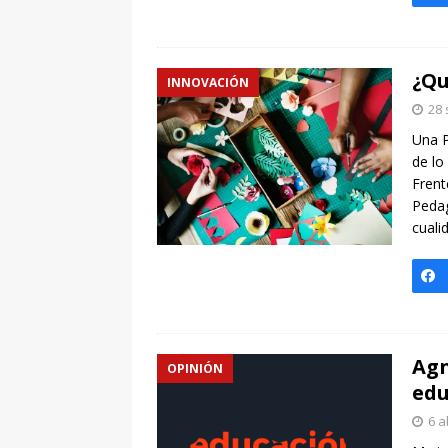
¿Qu
INNOVACIÓN
28 
Una P
de lo
Frent
Pedag
cuali
Agn
OPINIÓN
edu
6 a