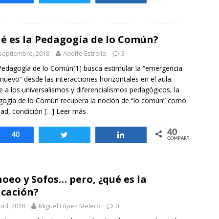
é es la Pedagogía de lo Común?
septiembre, 2018
Adolfo Estrella
3
edagogía de lo Común[1] busca estimular la “emergencia
 nuevo” desde las interacciones horizontales en el aula.
e a los universalismos y diferencialismos pedagógicos, la
ogía de lo Común recupera la noción de “lo común” como
dad, condición
[…] Leer más
40
Compartir
40
Twittear
Compartir
COMPARTIR
oeo y Sofos… pero, ¿qué es la
cación?
bril, 2018
Miguel López Melero
0