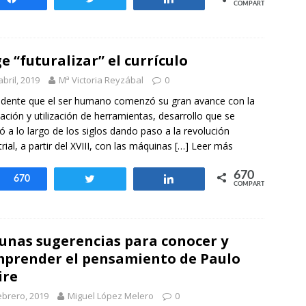
COMPARTIR
e “futuralizar” el currículo
abril, 2019
Mª Victoria Reyzábal
0
idente que el ser humano comenzó su gran avance con la
cación y utilización de herramientas, desarrollo que se
ó a lo largo de los siglos dando paso a la revolución
trial, a partir del XVIII, con las máquinas
[…] Leer más
670
Compartir
670
Twittear
Compartir
COMPARTIR
unas sugerencias para conocer y
prender el pensamiento de Paulo
ire
ebrero, 2019
Miguel López Melero
0