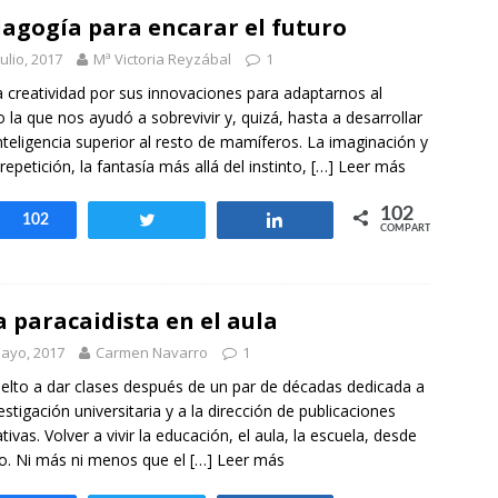
agogía para encarar el futuro
julio, 2017
Mª Victoria Reyzábal
1
a creatividad por sus innovaciones para adaptarnos al
 la que nos ayudó a sobrevivir y, quizá, hasta a desarrollar
nteligencia superior al resto de mamíferos. La imaginación y
 repetición, la fantasía más allá del instinto,
[…] Leer más
102
Compartir
102
Twittear
Compartir
COMPARTIR
 paracaidista en el aula
ayo, 2017
Carmen Navarro
1
elto a dar clases después de un par de décadas dedicada a
vestigación universitaria y a la dirección de publicaciones
tivas. Volver a vivir la educación, el aula, la escuela, desde
o. Ni más ni menos que el
[…] Leer más