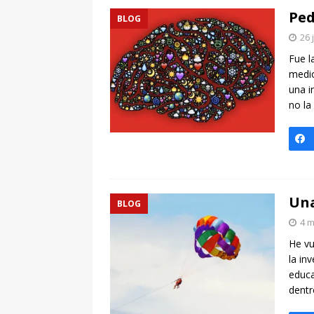
Ped
BLOG
26 
Fue l
medio
una i
no la
Una
BLOG
4 m
He vu
la in
educa
dentr