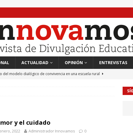
ONAL
ACTUALIDAD
OPINIÓN
ENTREVISTAS
to del modelo dialógico de convivencia en una escuela rural
SÍ
 en tierra, vendimiador en mar” Tributo a Rafael Alberti del
RA
mación sociocultural y educación ético-cívica
CULTURA
amor y el cuidado
guayo Llanos
MIL PALABRAS
enero, 2022
Administrador Innovamos
0