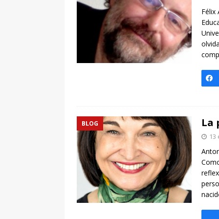
[ 7 enero, 2025 ]
Imaginar 
Félix
Primaria Prof. Heliodoro R
Educa
Unive
olvid
compu
La 
BLOG
13 
Anton
Como 
refle
perso
nacid