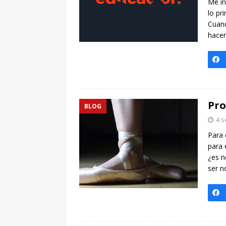
Me in
lo pr
Cuand
hacer
Pro
BLOG
4 s
Para 
para 
¿es n
ser n