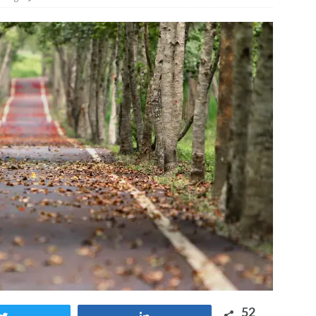
otros mundos es posible: Tertulias entre familiares en la Escuela
uiz Castillo
EVIDENCIAS
52