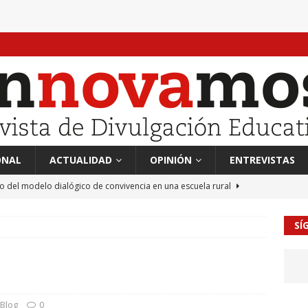
ONAL
ACTUALIDAD
OPINIÓN
ENTREVISTAS
to del modelo dialógico de convivencia en una escuela rural
SÍ
 en tierra, vendimiador en mar” Tributo a Rafael Alberti del
RA
mación sociocultural y educación ético-cívica
CULTURA
guayo Llanos
MIL PALABRAS
Blog
0