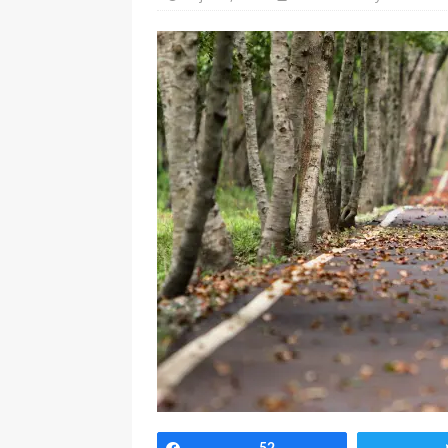
[ 7 enero, 2025 ]
Imaginar 
Primaria Prof. Heliodoro R