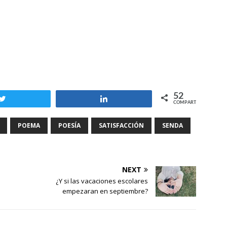
52
Twittear
Compartir
COMPARTIR
POEMA
POESÍA
SATISFACCIÓN
SENDA
NEXT
¿Y si las vacaciones escolares
empezaran en septiembre?