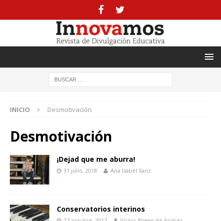
INICIO
Desmotivación
Desmotivación
¡Dejad que me aburra!
31 julio, 2018
Ana Isabel Sanz
Conservatorios interinos
27 octubre, 2017
Víctor Pliego de Andrés