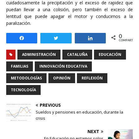
cuidadosamente la precipitación y el exceso de rapidez que
puedan llevar a una colisión, pero también el exceso de
lentitud que puede apagar el motor y conducirnos a la
paralización.
0
Compartir
Twittear
Compartir
COMPARTIR
ADMINISTRACIÓN
CATALUÑA
EDUCACIÓN
FAMILIAS
INNOVACIÓN EDUCATIVA
METODOLOGÍAS
OPINIÓN
REFLEXIÓN
TECNOLOGÍA
PREVIOUS
Sueldos y pensiones en educación, durante la
crisis
NEXT
En Educación no estamos solos