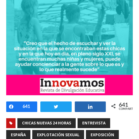
641
Compartir
641
Twittear
Compartir
COMPARTIR
CHICAS NUEVAS 24 HORAS
ENTREVISTA
ESPAÑA
EXPLOTACIÓN SEXUAL
EXPOSICIÓN