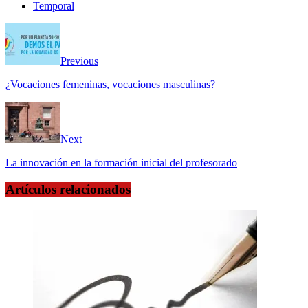
Temporal
Previous
¿Vocaciones femeninas, vocaciones masculinas?
Next
La innovación en la formación inicial del profesorado
Artículos relacionados