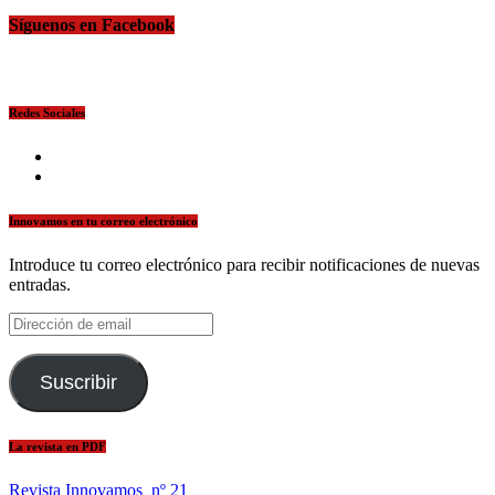
Síguenos en Facebook
Redes Sociales
facebook
twitter
Innovamos en tu correo electrónico
Introduce tu correo electrónico para recibir notificaciones de nuevas
entradas.
Dirección
de
email
Suscribir
La revista en PDF
Revista Innovamos nº 21