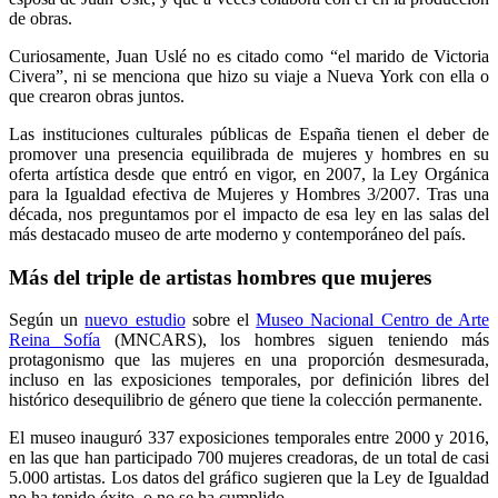
de obras.
Curiosamente, Juan Uslé no es citado como “el marido de Victoria
Civera”, ni se menciona que hizo su viaje a Nueva York con ella o
que crearon obras juntos.
Las instituciones culturales públicas de España tienen el deber de
promover una presencia equilibrada de mujeres y hombres en su
oferta artística desde que entró en vigor, en 2007, la Ley Orgánica
para la Igualdad efectiva de Mujeres y Hombres 3/2007. Tras una
década, nos preguntamos por el impacto de esa ley en las salas del
más destacado museo de arte moderno y contemporáneo del país.
Más del triple de artistas hombres que mujeres
Según un
nuevo estudio
sobre el
Museo Nacional Centro de Arte
Reina Sofía
(MNCARS), los hombres siguen teniendo más
protagonismo que las mujeres en una proporción desmesurada,
incluso en las exposiciones temporales, por definición libres del
histórico desequilibrio de género que tiene la colección permanente.
El museo inauguró 337 exposiciones temporales entre 2000 y 2016,
en las que han participado 700 mujeres creadoras, de un total de casi
5.000 artistas. Los datos del gráfico sugieren que la Ley de Igualdad
no ha tenido éxito, o no se ha cumplido.