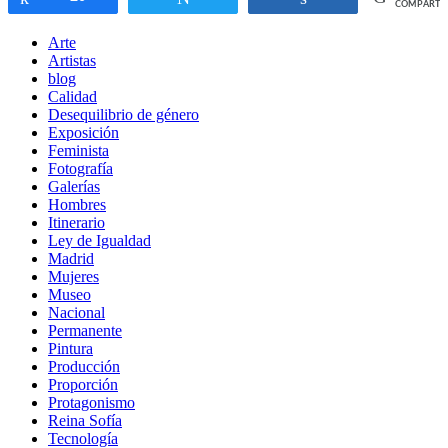
COMPARTI
Arte
Artistas
blog
Calidad
Desequilibrio de género
Exposición
Feminista
Fotografía
Galerías
Hombres
Itinerario
Ley de Igualdad
Madrid
Mujeres
Museo
Nacional
Permanente
Pintura
Producción
Proporción
Protagonismo
Reina Sofía
Tecnología