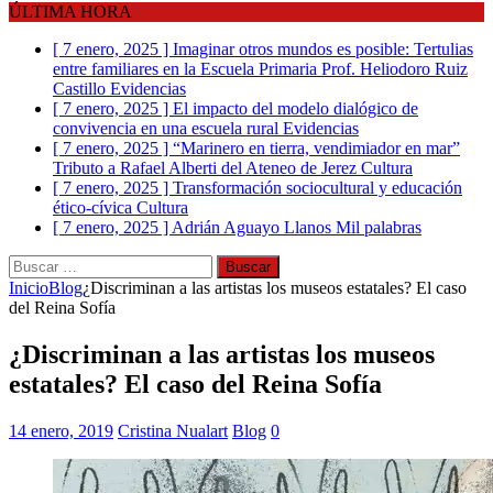
ÚLTIMA HORA
[ 7 enero, 2025 ]
Imaginar otros mundos es posible: Tertulias
entre familiares en la Escuela Primaria Prof. Heliodoro Ruiz
Castillo
Evidencias
[ 7 enero, 2025 ]
El impacto del modelo dialógico de
convivencia en una escuela rural
Evidencias
[ 7 enero, 2025 ]
“Marinero en tierra, vendimiador en mar”
Tributo a Rafael Alberti del Ateneo de Jerez
Cultura
[ 7 enero, 2025 ]
Transformación sociocultural y educación
ético-cívica
Cultura
[ 7 enero, 2025 ]
Adrián Aguayo Llanos
Mil palabras
Buscar:
Inicio
Blog
¿Discriminan a las artistas los museos estatales? El caso
del Reina Sofía
¿Discriminan a las artistas los museos
estatales? El caso del Reina Sofía
14 enero, 2019
Cristina Nualart
Blog
0