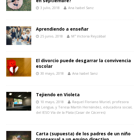
en septiembre?
3 julio, 2018
Ana Isabel Sanz
Aprendiendo a enseñar
25 junio, 2018
Mª Victoria Reyzábal
El divorcio puede desgarrar la convivencia
escolar
30 mayo, 2018
Ana Isabel Sanz
Tejiendo en Violeta
10 mayo, 2018
Raquel Floriano Muriel, profesora
de Lengua, y Teresa Martín Hernández, educadora social,
del IESO Vía de la Plata (Casar de Cáceres)
Carta (supuesta) de los padres de un niño
transexual a un equipo directivo