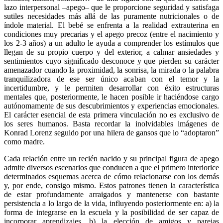
lazo interpersonal –apego– que le proporcione seguridad y satisfaga
sutiles necesidades más allá de las puramente nutricionales o de
índole material. El bebé se enfrenta a la realidad extrauterina en
condiciones muy precarias y el apego precoz (entre el nacimiento y
los 2-3 años) a un adulto le ayuda a comprender los estímulos que
llegan de su propio cuerpo y del exterior, a calmar ansiedades y
sentimientos cuyo significado desconoce y que pierden su carácter
amenazador cuando la proximidad, la sonrisa, la mirada o la palabra
tranquilizadora de ese ser único acaban con el temor y la
incertidumbre, y le permiten desarrollar con éxito estructuras
mentales que, posteriormente, le hacen posible ir haciéndose cargo
autónomamente de sus descubrimientos y experiencias emocionales.
El carácter esencial de esta primera vinculación no es exclusivo de
los seres humanos. Basta recordar la inolvidables imágenes de
Konrad Lorenz seguido por una hilera de gansos que lo “adoptaron”
como madre.
Cada relación entre un recién nacido y su principal figura de apego
admite diversos escenarios que conducen a que el primero interiorice
determinados esquemas acerca de cómo relacionarse con los demás
y, por ende, consigo mismo. Estos patrones tienen la característica
de estar profundamente arraigados y mantenerse con bastante
persistencia a lo largo de la vida, influyendo posteriormente en: a) la
forma de integrarse en la escuela y la posibilidad de ser capaz de
incorporar aprendizajes, b) la elección de amigos y parejas