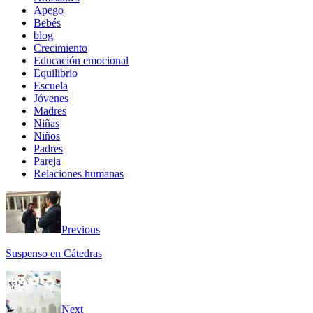
Apego
Bebés
blog
Crecimiento
Educación emocional
Equilibrio
Escuela
Jóvenes
Madres
Niñas
Niños
Padres
Pareja
Relaciones humanas
Previous
Suspenso en Cátedras
Next