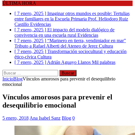
ÚLTIMA HORA
[ 7 enero, 2025 ]
Imaginar otros mundos es posible: Tertulias
entre familiares en la Escuela Primaria Prof. Heliodoro Ruiz
Castillo
Evidencias
[ 7 enero, 2025 ]
El impacto del modelo dialógico de
convivencia en una escuela rural
Evidencias
[ 7 enero, 2025 ]
“Marinero en tierra, vendimiador en mar”
Tributo a Rafael Alberti del Ateneo de Jerez
Cultura
[ 7 enero, 2025 ]
Transformación sociocultural y educación
ético-cívica
Cultura
[ 7 enero, 2025 ]
Adrián Aguayo Llanos
Mil palabras
Buscar:
Inicio
Blog
Vínculos amorosos para prevenir el desequilibrio
emocional
Vínculos amorosos para prevenir el
desequilibrio emocional
5 enero, 2018
Ana Isabel Sanz
Blog
0