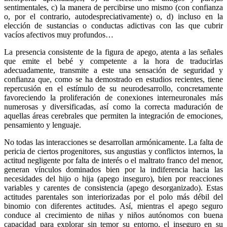
sentimentales, c) la manera de percibirse uno mismo (con confianza
o, por el contrario, autodespreciativamente) o, d) incluso en la
elección de sustancias o conductas adictivas con las que cubrir
vacíos afectivos muy profundos…
La presencia consistente de la figura de apego, atenta a las señales
que emite el bebé y competente a la hora de traducirlas
adecuadamente, transmite a este una sensación de seguridad y
confianza que, como se ha demostrado en estudios recientes, tiene
repercusión en el estímulo de su neurodesarrollo, concretamente
favoreciendo la proliferación de conexiones interneuronales más
numerosas y diversificadas, así como la correcta maduración de
aquellas áreas cerebrales que permiten la integración de emociones,
pensamiento y lenguaje.
No todas las interacciones se desarrollan armónicamente. La falta de
pericia de ciertos progenitores, sus angustias y conflictos internos, la
actitud negligente por falta de interés o el maltrato franco del menor,
generan vínculos dominados bien por la indiferencia hacia las
necesidades del hijo o hija (apego inseguro), bien por reacciones
variables y carentes de consistencia (apego desorganizado). Estas
actitudes parentales son interiorizadas por el polo más débil del
binomio con diferentes actitudes. Así, mientras el apego seguro
conduce al crecimiento de niñas y niños autónomos con buena
capacidad para explorar sin temor su entorno, el inseguro en su