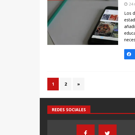
24 
Los d
estad
añadi
educa
neces
1
2
»
REDES SOCIALES