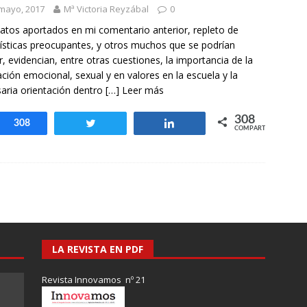
mayo, 2017
Mª Victoria Reyzábal
0
atos aportados en mi comentario anterior, repleto de
ísticas preocupantes, y otros muchos que se podrían
r, evidencian, entre otras cuestiones, la importancia de la
ción emocional, sexual y en valores en la escuela y la
aria orientación dentro
[…] Leer más
308
Compartir
308
Twittear
Compartir
COMPARTIR
LA REVISTA EN PDF
Revista Innovamos nº 21