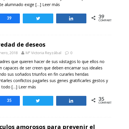
ste alumnado exige
[…] Leer más
39
Compartir
39
Twittear
Compartir
COMPARTIR
edad de deseos
nero, 2018
Mª Victoria Reyzábal
0
adres que quieren hacer de sus vástagos lo que ellos no
n capaces de ser creen que deben encarnar sus ideales
ndo sus soñados triunfos en fin curarles heridas
ntarles conflictos pagarles sus genes gratificarles gestos y
e todo
[…] Leer más
35
Compartir
35
Twittear
Compartir
COMPARTIR
culos amorosos para prevenir el