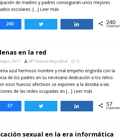
cipación de madres y padres conseguirán unos mejores
tados escolares.
[…] Leer más
240
Compartir
240
Twittear
Compartir
COMPARTIR
lenas en la red
mayo, 2017
Mª Victoria Reyzábal
0
llena azul hermoso nombre y mal empeño engorda con la
cia de los padres en su necesaria dedicación a los niños
or esos huecos afectivos se exponen a la desidia a las
ciones de las redes ocupadas en
[…] Leer más
57
Compartir
57
Twittear
Compartir
COMPARTIR
cación sexual en la era informática