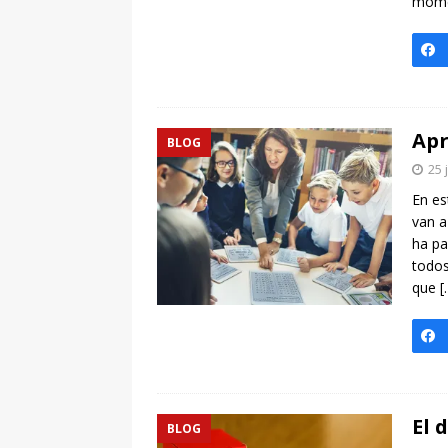
momen
Apr
BLOG
25 
En es
van a
ha pa
todos
que
[
El 
BLOG