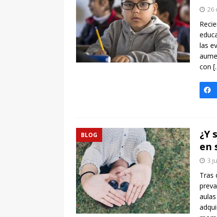
[ 7 enero, 2025 ]
Imaginar 
26 
Primaria Prof. Heliodoro R
Recie
educa
las e
aumen
con
[
¿Y 
BLOG
en 
3 j
Tras 
preva
aulas
adqui