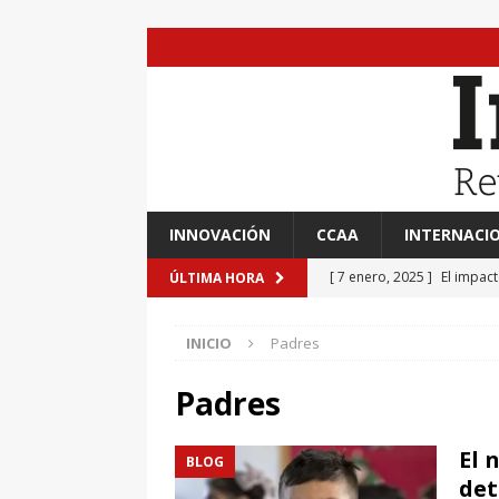
INNOVACIÓN
CCAA
INTERNACI
[ 7 enero, 2025 ]
El impac
ÚLTIMA HORA
EVIDENCIAS
INICIO
Padres
[ 7 enero, 2025 ]
“Marinero
Ateneo de Jerez
CULTU
Padres
[ 7 enero, 2025 ]
Transfor
El 
BLOG
[ 7 enero, 2025 ]
Adrián A
det