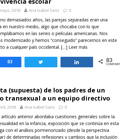
vivencia escolar
mayo, 2018
Ana Isabel Sanz
0
no demasiados años, las parejas separadas eran una
a en nuestro medio, algo que chocaba con lo que
mplábamos en las series o películas americanas. Nos
s modernizado y hemos “conseguido” parecernos en este
to a cualquier país occidental.
[…] Leer más
83
Compartir
83
Twittear
Compartir
COMPARTIR
ta (supuesta) de los padres de un
o transexual a un equipo directivo
bril, 2018
Ana Isabel Sanz
0
 artículo anterior abordaba cuestiones generales sobre la
exualidad en la infancia, exposición que se continúa en esta
ga con el análisis pormenorizado (desde la perspectiva
iar) de determinadas reflexiones y cambios que la inclusión