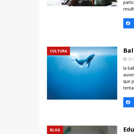
parti
resul
Bal
CULTURA
25 
la ba
ausen
que p
tenta
Edu
BLOG