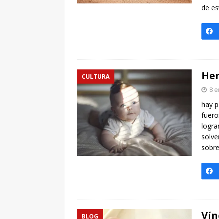
de e
Her
CULTURA
8 e
hay p
fuero
logra
solve
sobr
Vín
BLOG