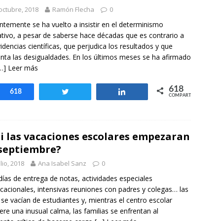
otros mundos es posible: Tertulias entre familiares en la Escuela
octubre, 2018
Ramón Flecha
0
uiz Castillo
EVIDENCIAS
ntemente se ha vuelto a insistir en el determinismo
tivo, a pesar de saberse hace décadas que es contrario a
videncias científicas, que perjudica los resultados y que
ta las desigualdades. En los últimos meses se ha afirmado
…] Leer más
618
Compartir
618
Twittear
Compartir
COMPARTIR
si las vacaciones escolares empezaran
septiembre?
ulio, 2018
Ana Isabel Sanz
0
días de entrega de notas, actividades especiales
cacionales, intensivas reuniones con padres y colegas… las
 se vacían de estudiantes y, mientras el centro escolar
ere una inusual calma, las familias se enfrentan al