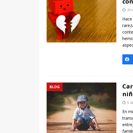
con
30 
Hace 
rarez
conte
hemo
aspec
Car
BLOG
niñ
5 a
En mi
trans
entre
famil