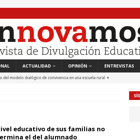
ONAL
ACTUALIDAD
OPINIÓN
ENTREVISTAS
to del modelo dialógico de convivencia en una escuela rural
SÍ
 en tierra, vendimiador en mar” Tributo a Rafael Alberti del
RA
mación sociocultural y educación ético-cívica
CULTURA
nivel educativo de sus familias no
guayo Llanos
MIL PALABRAS
ermina el del alumnado