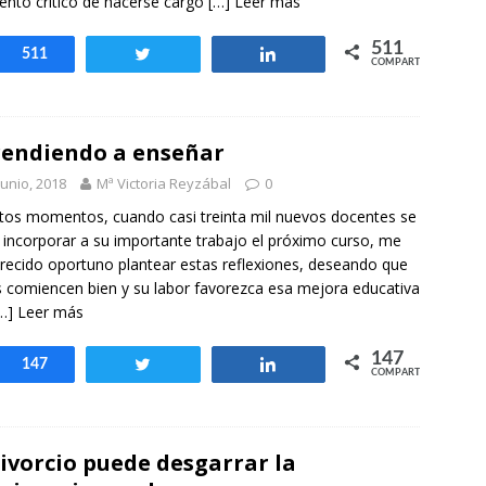
to crítico de hacerse cargo
[…] Leer más
511
Compartir
511
Twittear
Compartir
COMPARTIR
endiendo a enseñar
junio, 2018
Mª Victoria Reyzábal
0
tos momentos, cuando casi treinta mil nuevos docentes se
 incorporar a su importante trabajo el próximo curso, me
recido oportuno plantear estas reflexiones, deseando que
 comiencen bien y su labor favorezca esa mejora educativa
…] Leer más
147
Compartir
147
Twittear
Compartir
COMPARTIR
divorcio puede desgarrar la