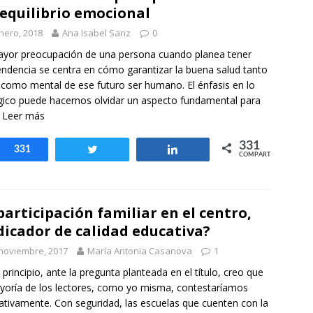
equilibrio emocional
nero, 2018
Ana Isabel Sanz
0
yor preocupación de una persona cuando planea tener
ndencia se centra en cómo garantizar la buena salud tanto
a como mental de ese futuro ser humano. El énfasis en lo
gico puede hacernos olvidar un aspecto fundamental para
] Leer más
331
Compartir
331
Twittear
Compartir
COMPARTIR
participación familiar en el centro,
dicador de calidad educativa?
noviembre, 2017
María Antonia Casanova
1
 principio, ante la pregunta planteada en el título, creo que
yoría de los lectores, como yo misma, contestaríamos
ativamente. Con seguridad, las escuelas que cuenten con la