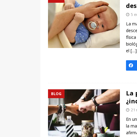
des
5 e
La ma
desce
físic
bioló
el
[…
La 
BLOG
¿in
21 
En un
la ma
afirm