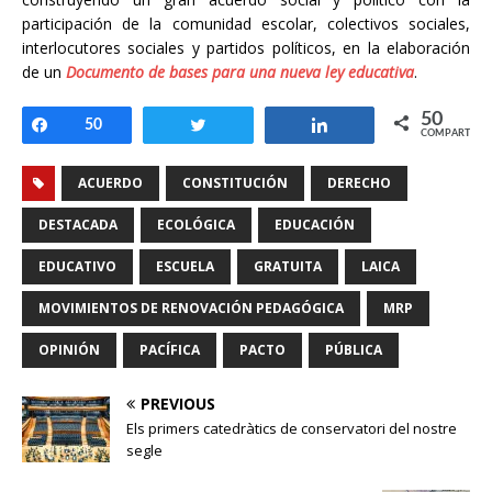
participación de la comunidad escolar, colectivos sociales,
interlocutores sociales y partidos políticos, en la elaboración
de un
Documento de bases para una nueva ley educativa
.
50
Compartir
50
Twittear
Compartir
COMPARTIR
ACUERDO
CONSTITUCIÓN
DERECHO
DESTACADA
ECOLÓGICA
EDUCACIÓN
EDUCATIVO
ESCUELA
GRATUITA
LAICA
MOVIMIENTOS DE RENOVACIÓN PEDAGÓGICA
MRP
OPINIÓN
PACÍFICA
PACTO
PÚBLICA
PREVIOUS
Els primers catedràtics de conservatori del nostre
segle