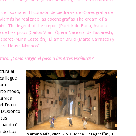
l de España en El corazón de piedra verde (Coreografía de
Además ha realizado las escenografías The dream of a
in), The legend of the steppe (Patrick de Bana, Astana
o de tres picos
(Carlos Vilán, Ópera Nacional de Bucarest),
Cabaret (Nuria Castejón), El amor
Brujo (Marta Carrasco) y
pera House Manaos).
tura. ¿Como surgió el paso a las Artes Escénicas?
tura al
ca llegué
artes
erto modo,
La vida
el Teatro
 D’Odorico
 sus
cuando él
ando Los
Mamma Mía, 2022. R.S. Cuerda. Fotografía: J.C.