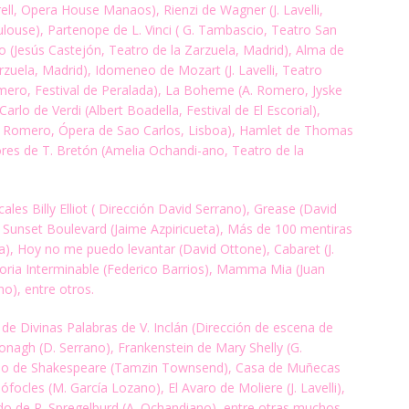
ll, Opera House Manaos), Rienzi de Wagner (J. Lavelli,
ulouse), Partenope
de L. Vinci ( G. Tambascio, Teatro San
o (Jesús Castejón, Teatro de la
Zarzuela, Madrid), Alma de
rzuela, Madrid), Idomeneo de Mozart (J. Lavelli,
Teatro
mero, Festival de Peralada), La Boheme (A. Romero, Jyske
lo de Verdi (Albert Boadella, Festival de El Escorial),
o Romero, Ópera de Sao Carlos, Lisboa), Hamlet de Thomas
res de T.
Bretón (Amelia Ochandi-ano, Teatro de la
les Billy Elliot ( Dirección David Serrano), Grease (David
, Sunset Boulevard (Jaime Azpiricueta), Más de 100 mentiras
ta), Hoy no me puedo levantar (David Ottone), Cabaret (J.
toria Interminable
(Federico Barrios), Mamma Mia (Juan
no), entre otros.
 de Divinas Palabras de V. Inclán (Dirección de escena de
agh (D. Serrano), Frankenstein de Mary Shelly (G.
no de Shakespeare (Tamzin Townsend), Casa de Muñecas
Sófocles (M.
García Lozano), El Avaro de Moliere (J. Lavelli),
ido de R. Spregelburd (A. Ochandiano),
entre otras muchos.