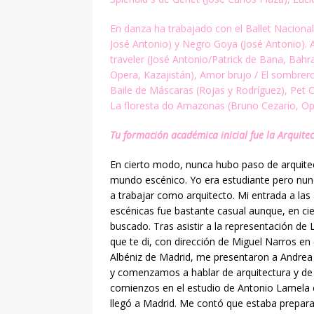
En danza ha trabajado con el Ballet Naciona
José Antonio) y
Negro Goya (José Antonio). 
traveler (José Antonio/Patrick de Bana,
Bahra
Opera, Kazajistán), Amor brujo / El sombrer
Baile de Máscaras (Rojas y Rodríguez), Pet 
La floresta do Amazonas (Bruno Cezario, O
Tu formación académica inicial fue la Arquitec
En cierto modo, nunca hubo paso de arquitec
mundo escénico. Yo era estudiante pero nun
a trabajar como arquitecto. Mi entrada a las 
escénicas fue bastante casual aunque, en ci
buscado. Tras asistir a la representación de 
que te di, con dirección de Miguel Narros en 
Albéniz de Madrid, me presentaron a Andrea
y comenzamos a hablar de arquitectura y de
comienzos en el estudio de Antonio Lamela 
llegó a Madrid. Me contó que estaba prepar