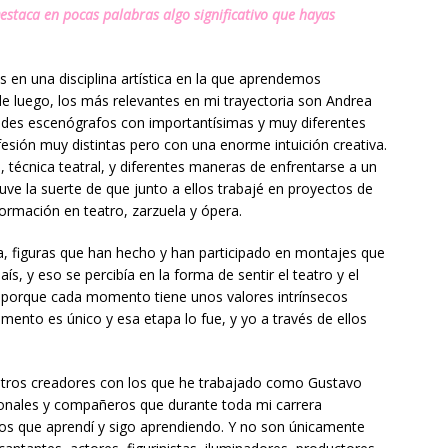
estaca en pocas palabras algo significativo que hayas
en una disciplina artística en la que aprendemos
 luego, los más relevantes en mi trayectoria son Andrea
ndes escenógrafos con importantísimas y muy diferentes
esión muy distintas pero con una enorme intuición creativa.
 técnica teatral, y diferentes maneras de enfrentarse a un
ve la suerte de que junto a ellos trabajé en proyectos de
rmación en teatro, zarzuela y ópera.
, figuras que han hecho y han participado en montajes que
ís, y eso se percibía en la forma de sentir el teatro y el
, porque cada momento tiene unos valores intrínsecos
mento es único y esa etapa lo fue, y yo a través de ellos
otros creadores con los que he trabajado como Gustavo
ionales y compañeros que durante toda mi carrera
 los que aprendí y sigo aprendiendo. Y no son únicamente