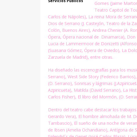
Servicios Públicos
Gomes (Jaime Martore
Teatro Capitol de To
Carlos de Nápoles), La reina Mora de Serran
Dios de Serrano (J. Castejón, Teatro de la Za
Colón, Buenos Aires), Andrea Chenier (A. Ro
Ópera, Ópera
nacional de Dinamarca), Don Car
Lucia de Lammermoor de Donizetti
(Alfons
(Suasana Gómez, Ópera de Oviedo), La Dolo
Zarzuela de Madrid), entre otras.
Ha diseñado las escenografías para los musica
Serrano), West Side
Story (Federico Barrios)
(D. Serrano), Sonrisas y lágrimas (J.
Azpiricue
Azpiricueta), Matilda (David Serrano), La His
Carlos Fisher), El libro del Mormón, (D. Serra
Dentro del teatro cabe destacar los trabajos
Gerardo Vera), El
hombre almohada de M. Don
Tambascio), El sueño de una noche de
vera
de Ibsen (Amelia Ochandiano), Antígona de 
Splendid´s de Genet (José Carlos Plaza), Lúc