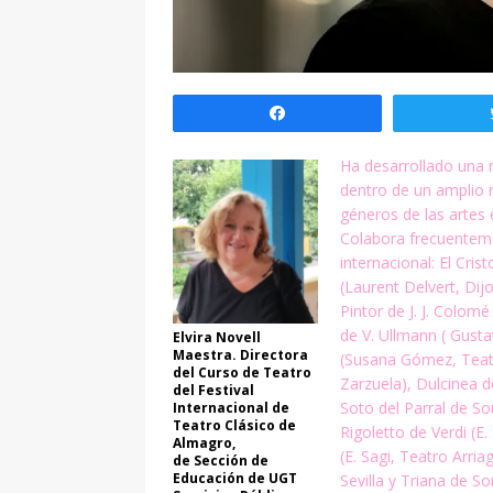
Compartir
Ha desarrollado una r
dentro de un amplio 
géneros de las artes 
Colabora frecuenteme
internacional: El Crist
(Laurent Delvert, Dij
Pintor de J.
J. Colomé 
de V. Ullmann ( Gust
Elvira Novell
Maestra. Directora
(Susana Gómez, Teatr
del Curso de Teatro
Zarzuela), Dulcinea
d
del Festival
Soto del Parral de So
Internacional de
Teatro Clásico de
Rigoletto de Verdi (E
Almagro,
(E. Sagi, Teatro Arria
de Sección de
Educación de UGT
Sevilla y Triana de S