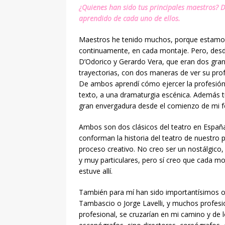
¿Quienes han sido tus principales maestros? D
aprendido de cada uno de ellos.
Maestros he tenido muchos, porque estamos 
continuamente, en cada montaje. Pero, desde
D’Odorico y Gerardo Vera, que eran dos gra
trayectorias, con dos maneras de ver su prof
De ambos aprendí cómo ejercer la profesión,
texto, a una dramaturgia escénica. Además tu
gran envergadura desde el comienzo de mi fo
Ambos son dos clásicos del teatro en España
conforman la historia del teatro de nuestro pa
proceso creativo. No creo ser un nostálgico
y muy particulares, pero sí creo que cada mo
estuve allí.
También para mí han sido importantísimos 
Tambascio o Jorge Lavelli, y muchos profes
profesional, se cruzarían en mi camino y de