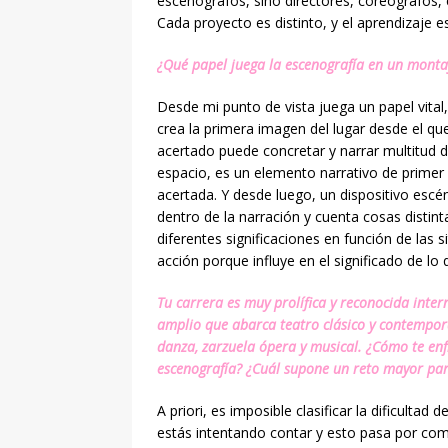
escenógrafos, sino directores, coreógrafos, 
Cada proyecto es distinto, y el aprendizaje e
¿Qué papel juega la escenografía en un montaj
Desde mi punto de vista juega un papel vital, 
crea la primera imagen del lugar desde el que
acertado puede concretar y narrar multitud 
espacio, es un elemento narrativo de prime
acertada. Y desde luego, un dispositivo escé
dentro de la narración y cuenta cosas dist
diferentes significaciones en función de las 
acción porque influye en el significado de lo
Tu carrera es muy prolífica y reconocida inte
amplio que abarca tea
tro clásico y contempo
danza, zarzuela ópera y musical.
¿Cómo te enf
escenografía? ¿Cuál supone un reto mayor par
A priori, es imposible clasificar la dificult
estás intentando contar y esto pasa por comp