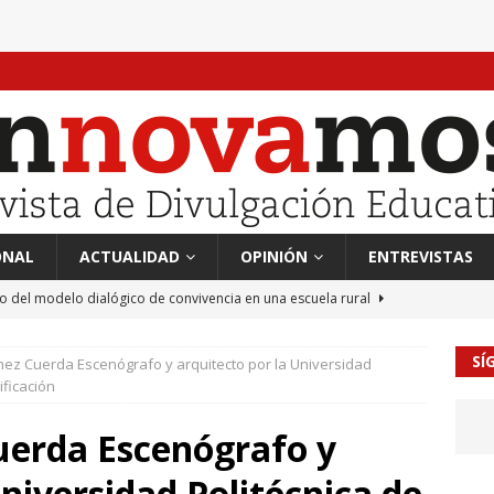
ONAL
ACTUALIDAD
OPINIÓN
ENTREVISTAS
to del modelo dialógico de convivencia en una escuela rural
SÍ
ez Cuerda Escenógrafo y arquitecto por la Universidad
 en tierra, vendimiador en mar” Tributo a Rafael Alberti del
ificación
RA
uerda Escenógrafo y
mación sociocultural y educación ético-cívica
CULTURA
Universidad Politécnica de
guayo Llanos
MIL PALABRAS