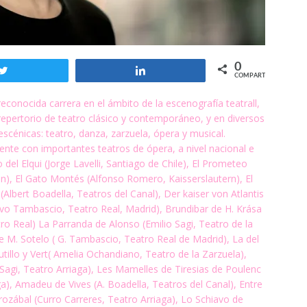
0
Twittear
Compartir
COMPARTIR
econocida carrera en el ámbito de la escenografía teatrall,
repertorio de teatro
clásico y contemporáneo, y en diversos
escénicas: teatro, danza, zarzuela, ópera y musical.
nte con importantes teatros de ópera, a nivel nacional e
o del Elqui (Jorge Lavelli,
Santiago de Chile), El Prometeo
on), El Gato Montés (Alfonso Romero, Kaisserslautern), El
(Albert Boadella, Teatros del Canal), Der kaiser von Atlantis
avo Tambascio, Teatro Real, Madrid),
Brundibar de H. Krása
o Real) La Parranda de Alonso (Emilio Sagi, Teatro de la
e M. Sotelo ( G. Tambascio, Teatro Real de Madrid), La del
utillo y Vert( Amelia Ochandiano, Teatro
de la Zarzuela),
. Sagi, Teatro Arriaga), Les Mamelles de Tiresias de Poulenc
ga),
Amadeu de Vives (A. Boadella, Teatros del Canal), Entre
orozábal (Curro Carreres, Teatro Arriaga), Lo
Schiavo de