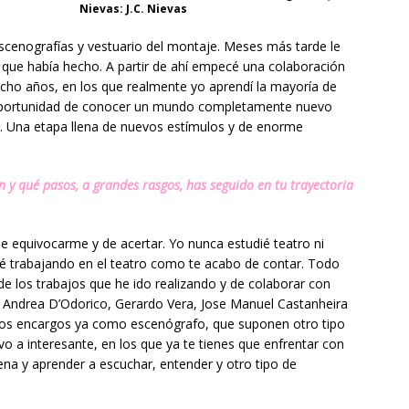
Nievas: J.C. Nievas
scenografías y vestuario del montaje. Meses más tarde le
 que había hecho. A partir de ahí empecé una colaboración
cho años, en los que realmente yo aprendí la mayoría de
a oportunidad de conocer un mundo completamente nuevo
s. Una etapa llena de nuevos estímulos y de enorme
n y qué pasos, a grandes rasgos, has seguido en tu trayectoria
de equivocarme y de acertar. Yo nunca estudié teatro ni
abé trabajando en el teatro como te acabo de contar. Todo
e los trabajos que he ido realizando y de colaborar con
Andrea D’Odorico, Gerardo Vera, Jose Manuel Castanheira
 los encargos ya como escenógrafo, que suponen otro tipo
o a interesante, en los que ya te tienes que enfrentar con
cena y aprender a escuchar, entender y otro tipo de