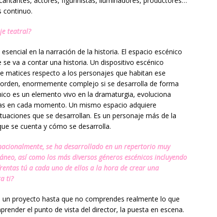
cantantes, actores, figurinistas, iluminadores, productores…
s continuo.
e teatral?
esencial en la narración de la historia. El espacio escénico
 se va a contar una historia. Un dispositivo escénico
de matices respecto a los personajes que habitan ese
r orden, enormemente complejo si se desarrolla de forma
nico es un elemento vivo en la dramaturgia, evoluciona
intas en cada momento. Un mismo espacio adquiere
situaciones que se desarrollan. Es un personaje más de la
 que se cuenta y cómo se desarrolla.
rnacionalmente,
se ha desarrollado en un repertorio muy
ráneo, así como los más diversos géneros
escénicos incluyendo
rentas tú a cada uno de ellos a la hora de crear
una
a ti?
ad de un proyecto hasta que no comprendes realmente lo que
render el punto de vista del director, la puesta en escena.