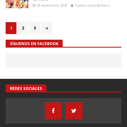
18 septiembre, 2018
Tomás Loyola Barberis
1
2
3
»
SÍGUENOS EN FACEBOOK
REDES SOCIALES