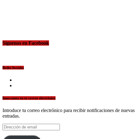
Síguenos en Facebook
Redes Sociales
facebook
twitter
Innovamos en tu correo electrónico
Introduce tu correo electrónico para recibir notificaciones de nuevas
entradas.
Dirección
de
email