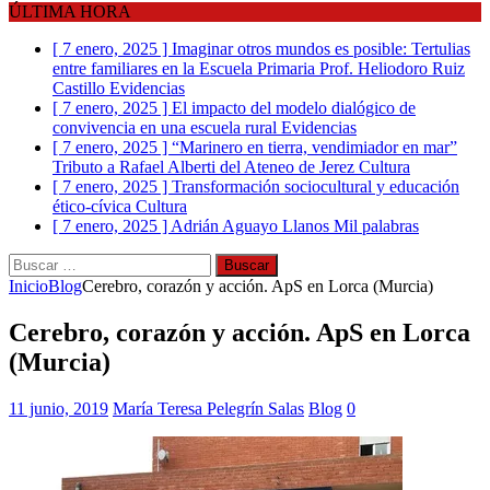
ÚLTIMA HORA
[ 7 enero, 2025 ]
Imaginar otros mundos es posible: Tertulias
entre familiares en la Escuela Primaria Prof. Heliodoro Ruiz
Castillo
Evidencias
[ 7 enero, 2025 ]
El impacto del modelo dialógico de
convivencia en una escuela rural
Evidencias
[ 7 enero, 2025 ]
“Marinero en tierra, vendimiador en mar”
Tributo a Rafael Alberti del Ateneo de Jerez
Cultura
[ 7 enero, 2025 ]
Transformación sociocultural y educación
ético-cívica
Cultura
[ 7 enero, 2025 ]
Adrián Aguayo Llanos
Mil palabras
Buscar:
Inicio
Blog
Cerebro, corazón y acción. ApS en Lorca (Murcia)
Cerebro, corazón y acción. ApS en Lorca
(Murcia)
11 junio, 2019
María Teresa Pelegrín Salas
Blog
0