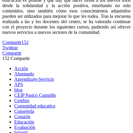
educación es posible y que hay que hacer frente a los nuevos retos
desde la solidaridad y la acción positiva, enseñando no solo
contenidos, sino también cómo esos conocimientos adquiridos
pueden ser utilizados para mejorar lo que les rodea. Tras la encuesta
realizada a las y los docentes del centro, se ha valorado continuar
con el proyecto durante los siguientes cursos, pudiendo así ofrecer
nuevos servicios a nuevos sectores de la comunidad.
Compartir
152
Twittear
Compartir
152
Compartir
Acción
Alumnado
Aprendizaje-Servicio
APS
blog
CEIP Pasico Campillo
Cerebro
Comunidad educativa
Consejería
Corazón
Educación
Evaluación
Infantil