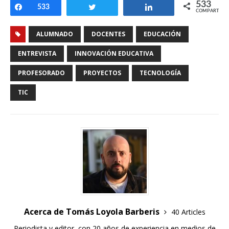
533
Compartir
533
Twittear
Compartir
COMPARTIR
ALUMNADO
DOCENTES
EDUCACIÓN
ENTREVISTA
INNOVACIÓN EDUCATIVA
PROFESORADO
PROYECTOS
TECNOLOGÍA
TIC
Acerca de Tomás Loyola Barberis
40 Articles
Periodista y editor, con 20 años de experiencia en medios de