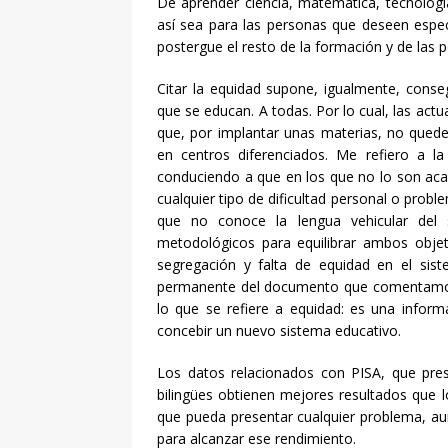
De aprender ciencia, matemática, tecnolog
así sea para las personas que deseen espec
postergue el resto de la formación y de las p
Citar la equidad supone, igualmente, conse
que se educan. A todas. Por lo cual, las ac
que, por implantar unas materias, no qued
en centros diferenciados. Me refiero a l
conduciendo a que en los que no lo son ac
cualquier tipo de dificultad personal o prob
que no conoce la lengua vehicular del
metodológicos para equilibrar ambos obje
segregación y falta de equidad en el sis
permanente del documento que comentamos),
lo que se refiere a equidad: es una infor
concebir un nuevo sistema educativo.
Los datos relacionados con PISA, que pres
bilingües obtienen mejores resultados que l
que pueda presentar cualquier problema, au
para alcanzar ese rendimiento.