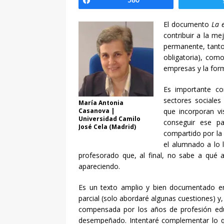
Compartir
580
El documento
La 
contribuir a la me
permanente, tanto 
obligatoria), com
empresas y la form
Es importante co
sectores sociale
María Antonia
Casanova |
que incorporan vi
Universidad Camilo
conseguir ese p
José Cela (Madrid)
compartido por la
el alumnado a lo 
profesorado que, al final, no sabe a qué a
apareciendo.
Es un texto amplio y bien documentado e
parcial (solo abordaré algunas cuestiones) y,
compensada por los años de profesión educ
desempeñado. Intentaré complementar lo qu