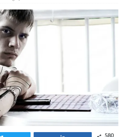
 en tierra, vendimiador en mar” Tributo a Rafael Alberti del
RA
580