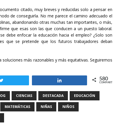
 documento citado, muy breves y reducidas solo a pensar en
el modo de conseguirla. No me parece el camino adecuado el
ciplinas, abandonando otras muchas tan importantes, o más,
firme que esas son las que conducen a un puesto laboral.
se debe enfocar la educación hacia el empleo? ¿Solo son
s que se pretende que los futuros trabajadores deban
 a soluciones más razonables y más equitativas. Seguiremos
580
Twittear
Compartir
COMPARTIR
LOG
CIENCIAS
DESTACADA
EDUCACIÓN
MATEMÁTICAS
NIÑAS
NIÑOS