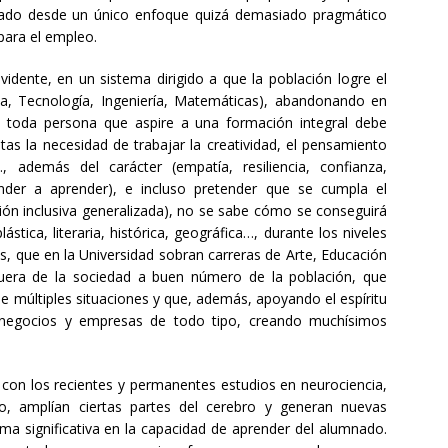
sgado desde un único enfoque quizá demasiado pragmático
 para el empleo.
idente, en un sistema dirigido a que la población logre el
a, Tecnología, Ingeniería, Matemáticas), abandonando en
 toda persona que aspire a una formación integral debe
as la necesidad de trabajar la creatividad, el pensamiento
…, además del carácter (empatía, resiliencia, confianza,
nder a aprender), e incluso pretender que se cumpla el
ión inclusiva generalizada), no se sabe cómo se conseguirá
ástica, literaria, histórica, geográfica…, durante los niveles
s, que en la Universidad sobran carreras de Arte, Educación
uera de la sociedad a buen número de la población, que
de múltiples situaciones y que, además, apoyando el espíritu
 negocios y empresas de todo tipo, creando muchísimos
 con los recientes y permanentes estudios en neurociencia,
lo, amplían ciertas partes del cerebro y generan nuevas
rma significativa en la capacidad de aprender del alumnado.