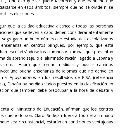
ía…, todo eso que se quiere favorecer y que es bueno que
ializarse en esos ámbitos, siempre que no se olvide ni se
osibles elecciones.
guir que la calidad educativa alcance a todas las personas
tuaciones que se lleven a cabo deben considerar atentamente
e segregado un buen número de estudiantes escolarizados
a enseñanza en centros bilingües, por ejemplo, que está
aban escolarizándose los alumnos y alumnas que presentan
lema de aprendizaje, o el alumnado recién llegado a España y
 sistema. Habrá que tomar medidas y buscar caminos
tivos: una buena enseñanza de idiomas que no derive en
tema. Apoyándonos en los resultados de PISA (referencia
 España ha perdido varios puestos en la clasificación en
mación que también debe preocupar a la hora de debatir y
enta el Ministerio de Educación, afirman que los centros
os que no lo son. Claro. Si dejan fuera a todo el alumnado
nque sea circunstancial, estarán en condiciones ventajosas