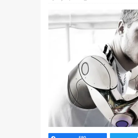
[ 7 enero, 2025 ]
“Marinero
Ateneo de Jerez
CULTU