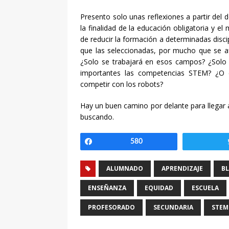
Presento solo unas reflexiones a partir del
la finalidad de la educación obligatoria y 
de reducir la formación a determinadas dis
que las seleccionadas, por mucho que se a
¿Solo se trabajará en esos campos? ¿Solo 
importantes las competencias STEM? ¿O e
competir con los robots?
Hay un buen camino por delante para llegar
buscando.
Compartir
580
ALUMNADO
APRENDIZAJE
B
ENSEÑANZA
EQUIDAD
ESCUELA
PROFESORADO
SECUNDARIA
STEM