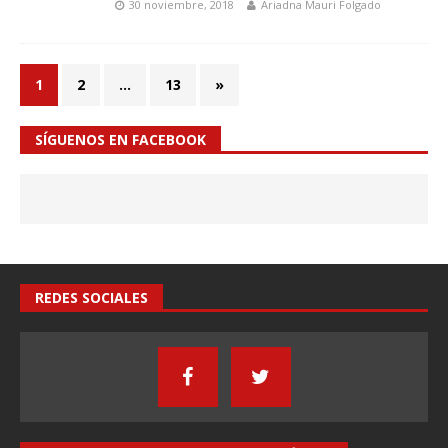
30 noviembre, 2018
Ariadna Mauri Folgado
1
2
…
13
»
SÍGUENOS EN FACEBOOK
REDES SOCIALES