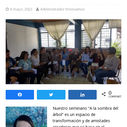
6 mayo, 2022
Administrador Innovamos
0
Compartir
Twittear
Compartir
COMPARTIR
Nuestro seminario “A la sombra del
árbol” es un espacio de
transformación y de amistades
creadoras que se basa en el