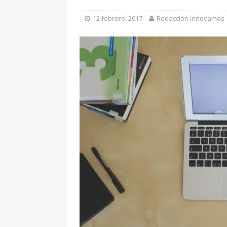
[ 7 enero, 2025 ]
“Marinero
12 febrero, 2017
Redacción Innovamos
Ateneo de Jerez
CULTU