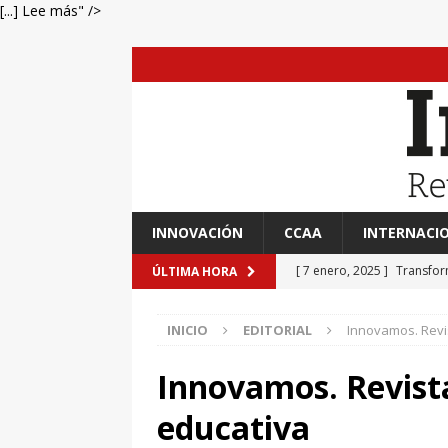
[...] Lee más" />
INNOVACIÓN
CCAA
INTERNACI
[ 7 enero, 2025 ]
Transfor
ÚLTIMA HORA
[ 7 enero, 2025 ]
Adrián A
INICIO
EDITORIAL
Innovamos. Revi
[ 7 enero, 2025 ]
Imaginar 
Primaria Prof. Heliodoro R
Innovamos. Revist
[ 7 enero, 2025 ]
El impac
educativa
EVIDENCIAS