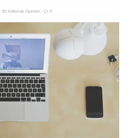
 en tierra, vendimiador en mar” Tributo a Rafael Alberti del
Editorial
,
Opinión
0
RA